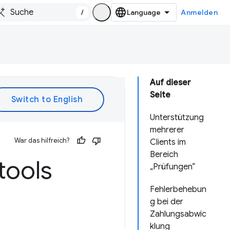
/
Anmelden
Auf dieser
Seite
Unterstützung
mehrerer
War das hilfreich?
Clients im
Bereich
tools
„Prüfungen“
Fehlerbehebun
g bei der
Zahlungsabwic
klung