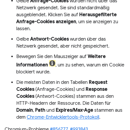
Gelbe
Anfrage-Cookies
wurden nicht über das
Netzwerk gesendet. Sie sind standardmäßig
ausgeblendet. Klicken Sie auf
Herausgefilterte
Anfrage-Cookies anzeigen
, um sie anzeigen zu
lassen.
Gelbe
Antwort-Cookies
wurden über das
Netzwerk gesendet, aber nicht gespeichert.
Bewegen Sie den Mauszeiger auf
Weitere
Informationen
, um zu sehen, warum ein Cookie
blockiert wurde.
Die meisten Daten in den Tabellen
Request
Cookies
(Anfrage-Cookies) und
Response
Cookies
(Antwort-Cookies) stammen aus den
HTTP-Headern der Ressource. Die Daten für
Domain
,
Path
und
Expires/Max-Age
stammen aus
dem
Chrome-Entwicklertools-Protokoll
.
Chromium-Probleme
#856777
,
#993843