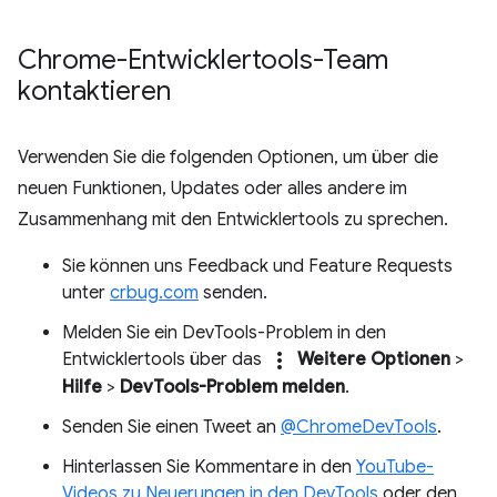
Chrome-Entwicklertools-Team
kontaktieren
Verwenden Sie die folgenden Optionen, um über die
neuen Funktionen, Updates oder alles andere im
Zusammenhang mit den Entwicklertools zu sprechen.
Sie können uns Feedback und Feature Requests
unter
crbug.com
senden.
Melden Sie ein DevTools-Problem in den
more_vert
Entwicklertools über das
Weitere Optionen
>
Hilfe
>
DevTools-Problem melden
.
Senden Sie einen Tweet an
@ChromeDevTools
.
Hinterlassen Sie Kommentare in den
YouTube-
Videos zu Neuerungen in den DevTools
oder den