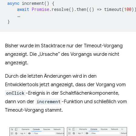
async
increment
()
{
await
Promise
.
resolve
().
then
(()
=
>
timeout
(
100
)
…
}
Bisher wurde im Stacktrace nur der Timeout-Vorgang
angezeigt. Die „Ursache“ des Vorgangs wurde nicht
angezeigt.
Durch die letzten Änderungen wird in den
Entwicklertools jetzt angezeigt, dass der Vorgang vom
onClick
-Ereignis in der Schaltflächenkomponente,
dann von der
increment
-Funktion und schließlich vom
Timeout-Vorgang stammt.