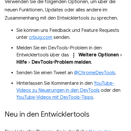
Verwenden Sie die folgenden Optionen, um über die
neuen Funktionen, Updates oder alles andere im
Zusammenhang mit den Entwicklertools zu sprechen.
Sie können uns Feedback und Feature Requests
unter
crbug.com
senden.
Melden Sie ein DevTools-Problem in den
more_vert
Entwicklertools über das
Weitere Optionen
>
Hilfe
>
DevTools-Problem melden
.
Senden Sie einen Tweet an
@ChromeDevTools
.
Hinterlassen Sie Kommentare in den
YouTube-
Videos zu Neuerungen in den DevTools
oder den
YouTube-Videos mit DevTools-Tipps
.
Neu in den Entwicklertools