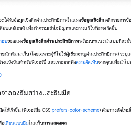
ณจะได้รับข้อมูลเชิงลึกด้านประสิทธิภาพในแผง
ข้อมูลเชิงลึก
คลิกรายการข้อ
่ยนเลย์เอาต์) เพื่อทำความเข้าใจปัญหาและการแก้ไขที่อาจเกิดขึ้น
ะกอบ
ของแผง
ข้อมูลเชิงลึกด้านประสิทธิภาพ
พร้อมบทแนะนำแบบทีละขั
่จะช่วยนักพัฒนาเว็บ (โดยเฉพาะผู้ที่ไม่ใช่ผู้เชี่ยวชาญด้านประสิทธิภาพ) ร
่างแข็งขันสำหรับฟีเจอร์นี้ และเราอยากฟัง
ความคิดเห็น
จากคุณเพื่อนำไปปร
0
่อจำลองธีมสว่างและธีมมืด
ได้เร็วขึ้น (ฟีเจอร์สื่อ CSS
prefers-color-scheme
) ด้วยทางลัดใหม
ื่อ
เลียนแบบธีม
ในแท็บ
การแสดงผล