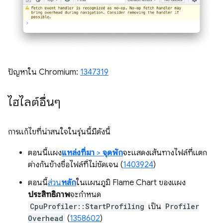
ปัญหาใน Chromium:
1347319
ไฮไลต์อื่นๆ
การแก้ไขที่น่าสนใจในรุ่นนี้มีดังนี้
ตอนนี้แผง
แหล่งที่มา
>
จุดพัก
จะแสดงเส้นทางไฟล์ที่แตก
ต่างกันข้างชื่อไฟล์ที่ไม่ชัดเจน (
1403924
)
ตอนนี้
ส่วน
หลัก
ในแผนภูมิ Flame Chart ของแผง
ประสิทธิภาพ
จะกำหนด
CpuProfiler::StartProfiling
เป็น
Profiler
Overhead
(
1358602
)