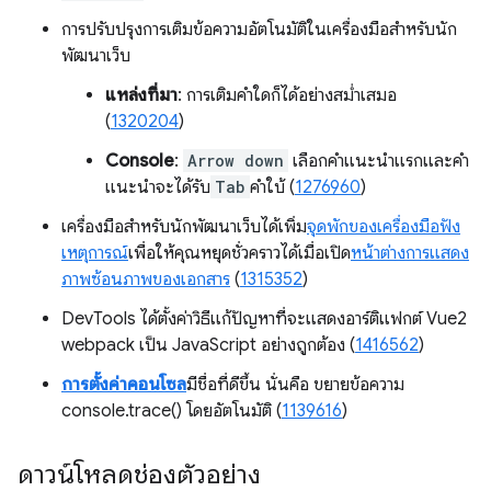
การปรับปรุงการเติมข้อความอัตโนมัติในเครื่องมือสำหรับนัก
พัฒนาเว็บ
แหล่งที่มา
: การเติมคำใดก็ได้อย่างสม่ำเสมอ
(
1320204
)
Console
:
Arrow down
เลือกคำแนะนำแรกและคำ
แนะนำจะได้รับ
Tab
คำใบ้ (
1276960
)
เครื่องมือสำหรับนักพัฒนาเว็บได้เพิ่ม
จุดพักของเครื่องมือฟัง
เหตุการณ์
เพื่อให้คุณหยุดชั่วคราวได้เมื่อเปิด
หน้าต่างการแสดง
ภาพซ้อนภาพของเอกสาร
(
1315352
)
DevTools ได้ตั้งค่าวิธีแก้ปัญหาที่จะแสดงอาร์ติแฟกต์ Vue2
webpack เป็น JavaScript อย่างถูกต้อง (
1416562
)
การตั้งค่าคอนโซล
มีชื่อที่ดีขึ้น นั่นคือ ขยายข้อความ
console.trace() โดยอัตโนมัติ (
1139616
)
ดาวน์โหลดช่องตัวอย่าง