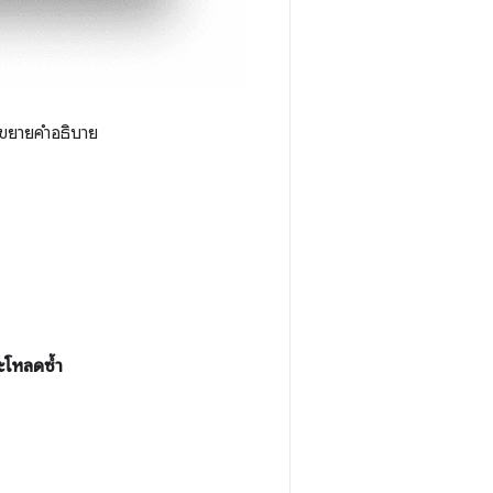
ขยายคําอธิบาย
ละโหลดซ้ำ