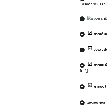
แทรกอักขระ Tab 
การเติม
วงเล็บปิ
การจับคู
ไม่มีคู่
การยุบโ
แสดงอักขระช