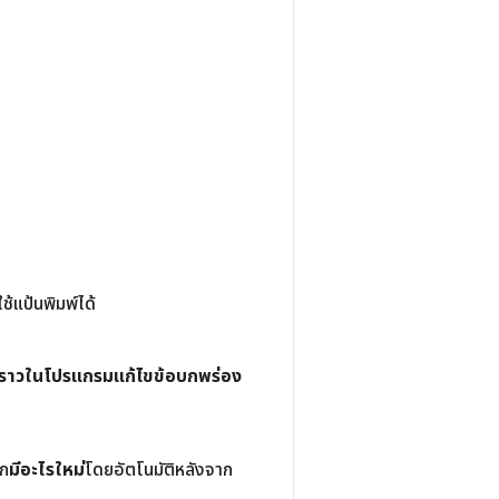
ช้แป้นพิมพ์ได้
วคราวในโปรแกรมแก้ไขข้อบกพร่อง
ัก
มีอะไรใหม่
โดยอัตโนมัติหลังจาก