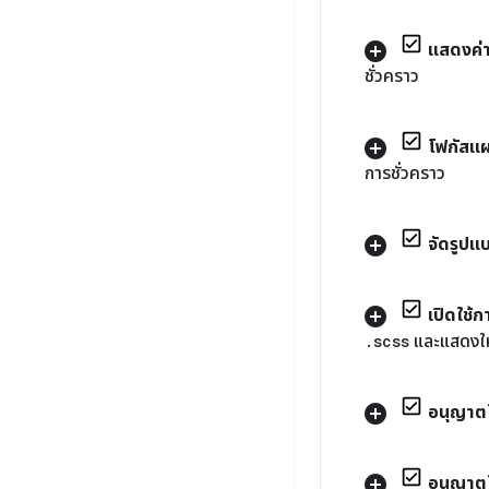
แสดงค่
ชั่วคราว
โฟกัสแผ
การชั่วคราว
จัดรูปแ
เปิดใช้
.
scss
และแสดงให
อนุญาตใ
อนุญาตใ