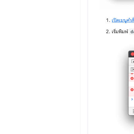
เปิดเมนูคำสั
เริ่มพิมพ์
d