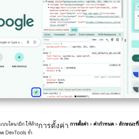
การตั้งค่า
แบบไดนามิก ให้ล้าง
การตั้งค่า
>
ค่ากําหนด
>
ลักษณะที
ลด DevTools ซ้ำ