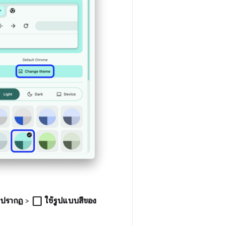
check_box_outline_blank
่ปรากฏ
>
ใช้รูปแบบสีของ