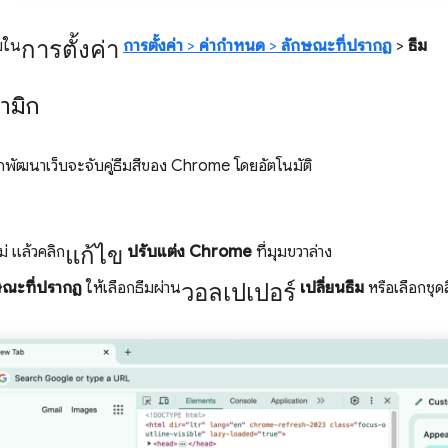
การตั้งค่า
ีมใน
การตั้งค่า
>
ค่ากําหนด
>
ลักษณะที่ปรากฏ
>
ธีม
ามิก
ักพัฒนาเว็บจะจับคู่ธีมสีของ Chrome โดยอัตโนมัติ
แก้ไข
่ แล้วคลิก
ปรับแต่ง Chrome
ที่มุมขวาล่าง
วอลเปเปอร์
ษณะที่ปรากฏ
ให้เลือกธีมผ่าน
เปลี่ยนธีม
หรือเลือกชุดส