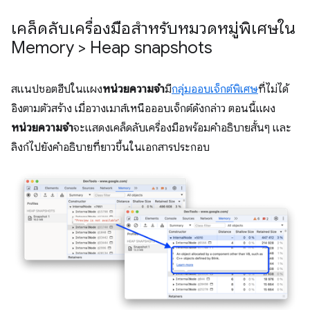
เคล็ดลับเครื่องมือสำหรับหมวดหมู่พิเศษใน
Memory > Heap snapshots
สแนปชอตฮีปในแผง
หน่วยความจำ
มี
กลุ่มออบเจ็กต์พิเศษ
ที่ไม่ได้
อิงตามตัวสร้าง เมื่อวางเมาส์เหนือออบเจ็กต์ดังกล่าว ตอนนี้แผง
หน่วยความจำ
จะแสดงเคล็ดลับเครื่องมือพร้อมคำอธิบายสั้นๆ และ
ลิงก์ไปยังคำอธิบายที่ยาวขึ้นในเอกสารประกอบ