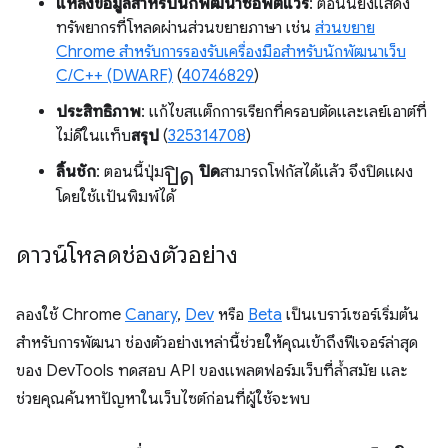
แหล่งข้อมูลสำหรับนักพัฒนาซอฟต์แวร์
: ตอนนี้ยังแสดง
ทรัพยากรที่โหลดผ่านส่วนขยายภาษา เช่น
ส่วนขยาย
Chrome สำหรับการรองรับเครื่องมือสำหรับนักพัฒนาเว็บ
C/C++ (DWARF)
(
40746829
)
ประสิทธิภาพ
: แก้ไขสแต็กการเรียกที่ครอบตัดและเลย์เอาต์ที่
ไม่ดีในแท็บ
สรุป
(
325314708
)
ปิด
ลิ้นชัก
: ตอนนี้ปุ่ม
ปิด
สามารถโฟกัสได้แล้ว จึงปิดแผง
โดยใช้แป้นพิมพ์ได้
ดาวน์โหลดช่องตัวอย่าง
ลองใช้ Chrome
Canary
,
Dev
หรือ
Beta
เป็นเบราว์เซอร์เริ่มต้น
สำหรับการพัฒนา ช่องตัวอย่างเหล่านี้ช่วยให้คุณเข้าถึงฟีเจอร์ล่าสุด
ของ DevTools ทดสอบ API ของแพลตฟอร์มเว็บที่ล้ำสมัย และ
ช่วยคุณค้นหาปัญหาในเว็บไซต์ก่อนที่ผู้ใช้จะพบ