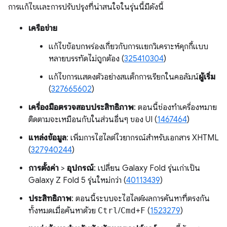
การแก้ไขและการปรับปรุงที่น่าสนใจในรุ่นนี้มีดังนี้
เครือข่าย
แก้ไขข้อบกพร่องเกี่ยวกับการแยกวิเคราะห์คุกกี้แบบ
หลายบรรทัดไม่ถูกต้อง (
325410304
)
แก้ไขการแสดงตัวอย่างสแต็กการเรียกในคอลัมน์
ผู้เริ่ม
(
327665602
)
เครื่องมือตรวจสอบประสิทธิภาพ
: ตอนนี้ช่องทำเครื่องหมาย
ติดตามจะเหมือนกับในส่วนอื่นๆ ของ UI (
1467464
)
แหล่งข้อมูล
: เพิ่มการไฮไลต์ไวยากรณ์สำหรับเอกสาร XHTML
(
327940244
)
การตั้งค่า
>
อุปกรณ์
: เปลี่ยน Galaxy Fold รุ่นเก่าเป็น
Galaxy Z Fold 5 รุ่นใหม่กว่า (
40113439
)
ประสิทธิภาพ
: ตอนนี้ระบบจะไฮไลต์ผลการค้นหาที่ตรงกัน
ทั้งหมดเมื่อค้นหาด้วย
Ctrl
/
Cmd
+
F
(
1523279
)