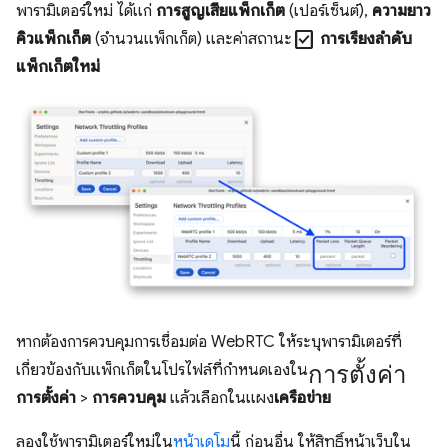
พารามิเตอร์ใหม่ ได้แก่
การสูญเสียแพ็กเก็ต
(เปอร์เซ็นต์),
ความยาว
check_box
คิวแพ็กเก็ต
(จำนวนแพ็กเก็ต) และค่าสถานะ
การเรียงลำดับ
แพ็กเก็ตใหม่
หากต้องการควบคุมการเชื่อมต่อ WebRTC ให้ระบุพารามิเตอร์ที่
การตั้งค่า
เกี่ยวข้องกับแพ็กเก็ตในโปรไฟล์ที่กำหนดเองใน
การตั้งค่า
>
การควบคุม
แล้วเลือกในแผง
เครือข่าย
ลองใช้พารามิเตอร์ใหม่ใน
หน้าเดโม
นี้ ก่อนอื่น ให้สิทธิ์หน้าเว็บใน