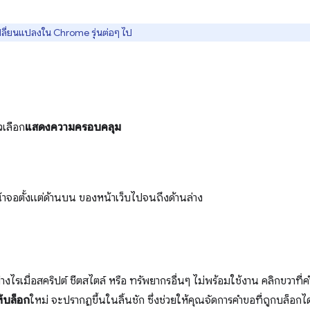
ลี่ยนแปลงใน Chrome รุ่นต่อๆ ไป
วเลือก
แสดงความครอบคลุม
พหน้าจอตั้งแต่ด้านบน ของหน้าเว็บไปจนถึงด้านล่าง
่างไรเมื่อสคริปต์ ชีตสไตล์ หรือ ทรัพยากรอื่นๆ ไม่พร้อมใช้งาน คลิกขวาท
้บล็อก
ใหม่ จะปรากฏขึ้นในลิ้นชัก ซึ่งช่วยให้คุณจัดการคำขอที่ถูกบล็อกได