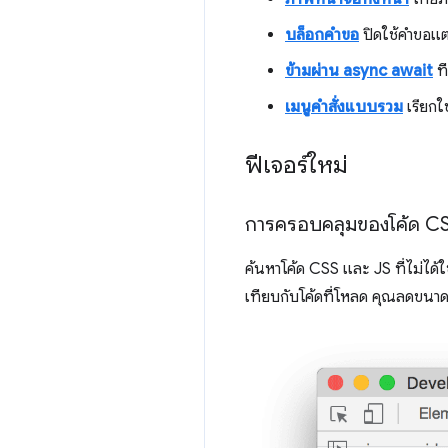
บล็อกคำขอ
ปิดใช้คำขอแต
ข้ามผ่าน async await
ที
เมนูคำสั่งแบบรวม
เรียกใช
ฟีเจอร์ใหม่
การครอบคลุมของโค้ด C
ค้นหาโค้ด CSS และ JS ที่ไม่ได้ใ
เทียบกับโค้ดที่โหลด คุณลดขนาดห