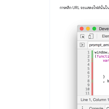
การคลิก URL จะแสดงไฟล์นั้น