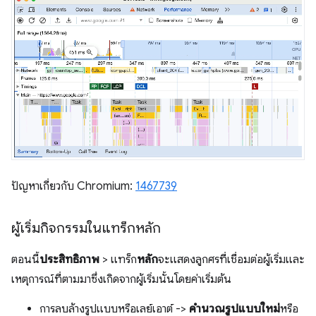
ปัญหาเกี่ยวกับ Chromium:
1467739
ผู้เริ่มกิจกรรมในแทร็กหลัก
ตอนนี้
ประสิทธิภาพ
> แทร็ก
หลัก
จะแสดงลูกศรที่เชื่อมต่อผู้เริ่มและ
เหตุการณ์ที่ตามมาซึ่งเกิดจากผู้เริ่มนั้นโดยค่าเริ่มต้น
การลบล้างรูปแบบหรือเลย์เอาต์ ->
คำนวณรูปแบบใหม่
หรือ