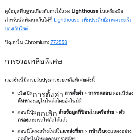
ดูข้อมูลพื้นฐานเกี่ยวกับการใช้แผง
Lighthouse
ในเครื่องมือ
สำหรับนักพัฒนาเว็บได้ที่
Lighthouse: เพิ่มประสิทธิภาพความเร็ว
ของเว็บไซต์
ปัญหาใน Chromium:
772558
การช่วยเหลือพิเศษ
เวอร์ชันนี้มีการปรับปรุงการช่วยเหลือพิเศษดังนี้
การตั้งค่า
เมื่อเปิด
การตั้งค่า
>
การทดสอบ
ตอนนี้ช่อง
ค้นหา
จะอยู่ในโฟกัสโดยอัตโนมัติ
ยกเลิก
ตอนนี้ปุ่ม
ล้างข้อมูลที่ป้อน
ใน
เครือข่าย
>
ตัว
กรอง
สามารถโฟกัสได้แล้ว
ตอนนี้โครงสร้างไฟล์ใน
แหล่งที่มา
>
หน้าเว็บ
จะแสดงอย่าง
ถูกต้องในโหมดคอนทราสต์สูง