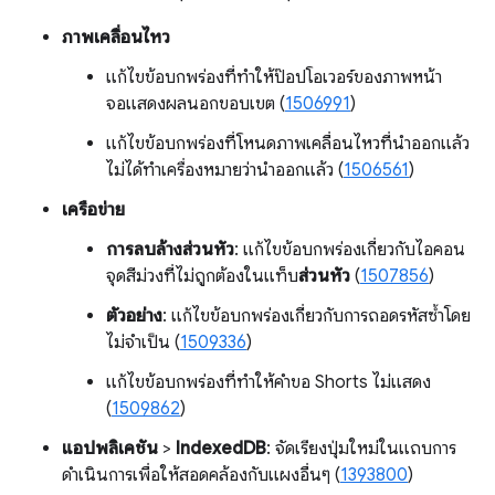
ภาพเคลื่อนไหว
แก้ไขข้อบกพร่องที่ทำให้ป๊อปโอเวอร์ของภาพหน้า
จอแสดงผลนอกขอบเขต (
1506991
)
แก้ไขข้อบกพร่องที่โหนดภาพเคลื่อนไหวที่นำออกแล้ว
ไม่ได้ทำเครื่องหมายว่านำออกแล้ว (
1506561
)
เครือข่าย
การลบล้างส่วนหัว
: แก้ไขข้อบกพร่องเกี่ยวกับไอคอน
จุดสีม่วงที่ไม่ถูกต้องในแท็บ
ส่วนหัว
(
1507856
)
ตัวอย่าง
: แก้ไขข้อบกพร่องเกี่ยวกับการถอดรหัสซ้ำโดย
ไม่จำเป็น (
1509336
)
แก้ไขข้อบกพร่องที่ทำให้คำขอ Shorts ไม่แสดง
(
1509862
)
แอปพลิเคชัน
>
IndexedDB
: จัดเรียงปุ่มใหม่ในแถบการ
ดำเนินการเพื่อให้สอดคล้องกับแผงอื่นๆ (
1393800
)