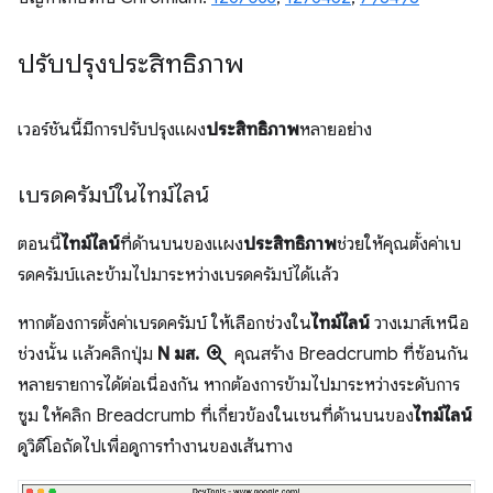
ปรับปรุงประสิทธิภาพ
เวอร์ชันนี้มีการปรับปรุงแผง
ประสิทธิภาพ
หลายอย่าง
เบรดครัมบ์ในไทม์ไลน์
ตอนนี้
ไทม์ไลน์
ที่ด้านบนของแผง
ประสิทธิภาพ
ช่วยให้คุณตั้งค่าเบ
รดครัมบ์และข้ามไปมาระหว่างเบรดครัมบ์ได้แล้ว
หากต้องการตั้งค่าเบรดครัมบ์ ให้เลือกช่วงใน
ไทม์ไลน์
วางเมาส์เหนือ
zoom_in
ช่วงนั้น แล้วคลิกปุ่ม
N มส.
คุณสร้าง Breadcrumb ที่ซ้อนกัน
หลายรายการได้ต่อเนื่องกัน หากต้องการข้ามไปมาระหว่างระดับการ
ซูม ให้คลิก Breadcrumb ที่เกี่ยวข้องในเชนที่ด้านบนของ
ไทม์ไลน์
ดูวิดีโอถัดไปเพื่อดูการทำงานของเส้นทาง