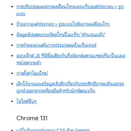
การปรับปรุงแผงภาพเคลื่อนไหวและแท็บองค์ประกอบ > รูป
แบบ
ข้ามจากองค์ประกอบ > รูปแบบไปยังภาพเคลื่อนไหว
ข้อมูลอัปเดตแบบเรียลไทม์ในแท็บ "คำนวณแล้ว"
การจำลองแรงดันการประมวลผลในเซ็นเซอร์
ออบเจ็กต์ JS ที่มีชื่อเดียวกันซึ่งจัดกลุ่มตามแหล่งที่มาในแผง
หน่วยความจำ
การตั้งค่าโฉมใหม่
เลิกใช้งานแผงข้อมูลเชิงลึกเกี่ยวกับประสิทธิภาพแล้วและจะ
ถูกนำออกจากเครื่องมือสำหรับนักพัฒนาเว็บ
ไฮไลต์อื่นๆ
Chrome 131
แก้ไขข้อบกพร่องของ CSS ด้วย Gemini