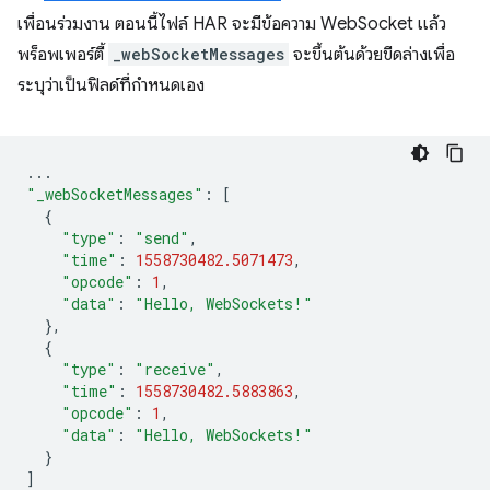
เพื่อนร่วมงาน ตอนนี้ไฟล์ HAR จะมีข้อความ WebSocket แล้ว
พร็อพเพอร์ตี้
_webSocketMessages
จะขึ้นต้นด้วยขีดล่างเพื่อ
ระบุว่าเป็นฟิลด์ที่กำหนดเอง
...
"_webSocketMessages"
:
[
{
"type"
:
"send"
,
"time"
:
1558730482.5071473
,
"opcode"
:
1
,
"data"
:
"Hello, WebSockets!"
},
{
"type"
:
"receive"
,
"time"
:
1558730482.5883863
,
"opcode"
:
1
,
"data"
:
"Hello, WebSockets!"
}
]