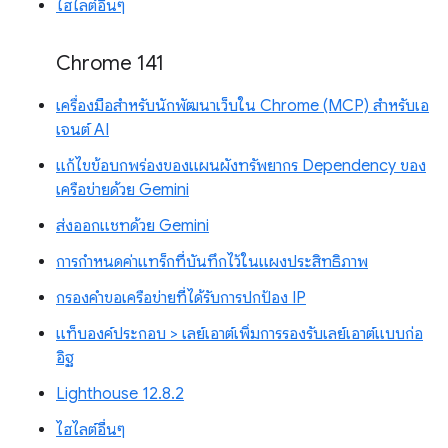
ไฮไลต์อื่นๆ
Chrome 141
เครื่องมือสำหรับนักพัฒนาเว็บใน Chrome (MCP) สำหรับเอ
เจนต์ AI
แก้ไขข้อบกพร่องของแผนผังทรัพยากร Dependency ของ
เครือข่ายด้วย Gemini
ส่งออกแชทด้วย Gemini
การกำหนดค่าแทร็กที่บันทึกไว้ในแผงประสิทธิภาพ
กรองคำขอเครือข่ายที่ได้รับการปกป้อง IP
แท็บองค์ประกอบ > เลย์เอาต์เพิ่มการรองรับเลย์เอาต์แบบก่อ
อิฐ
Lighthouse 12.8.2
ไฮไลต์อื่นๆ