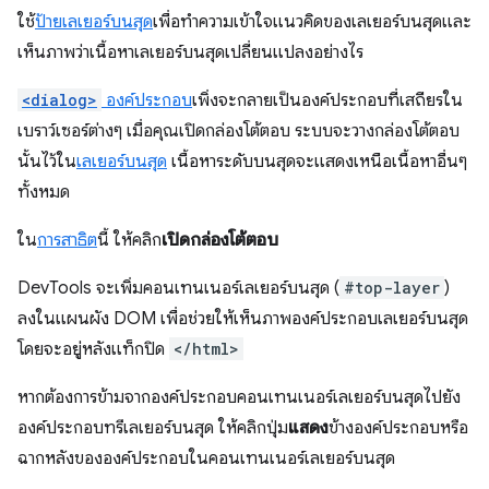
ใช้
ป้ายเลเยอร์บนสุด
เพื่อทำความเข้าใจแนวคิดของเลเยอร์บนสุดและ
เห็นภาพว่าเนื้อหาเลเยอร์บนสุดเปลี่ยนแปลงอย่างไร
<dialog>
องค์ประกอบ
เพิ่งจะกลายเป็นองค์ประกอบที่เสถียรใน
เบราว์เซอร์ต่างๆ เมื่อคุณเปิดกล่องโต้ตอบ ระบบจะวางกล่องโต้ตอบ
นั้นไว้ใน
เลเยอร์บนสุด
เนื้อหาระดับบนสุดจะแสดงเหนือเนื้อหาอื่นๆ
ทั้งหมด
ใน
การสาธิต
นี้ ให้คลิก
เปิดกล่องโต้ตอบ
DevTools จะเพิ่มคอนเทนเนอร์เลเยอร์บนสุด (
#top-layer
)
ลงในแผนผัง DOM เพื่อช่วยให้เห็นภาพองค์ประกอบเลเยอร์บนสุด
โดยจะอยู่หลังแท็กปิด
</html>
หากต้องการข้ามจากองค์ประกอบคอนเทนเนอร์เลเยอร์บนสุดไปยัง
องค์ประกอบทรีเลเยอร์บนสุด ให้คลิกปุ่ม
แสดง
ข้างองค์ประกอบหรือ
ฉากหลังขององค์ประกอบในคอนเทนเนอร์เลเยอร์บนสุด