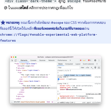
<div class=”dark-theme”>
ดูกฎ
@scope
ที่มีเครื่องหมาย
@ ในแผง
สไตล์
คลิกการประกาศกฎเพื่อแก้ไข
หมายเหตุ:
ขณะนี้เรากำลังพัฒนา
ของ CSS หากต้องการทดสอบ
@scope
ฟีเจอร์นี้ ให้เปิดใช้แฟล็ก
ฟีเจอร์แพลตฟอร์มเว็บเวอร์ชันทดลอง
ผ่าน
chrome://flags/#enable-experimental-web-platform-
features