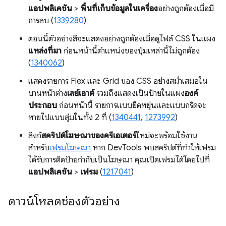
แอปพลิเคชัน
>
พื้นที่เก็บข้อมูลในเครื่อง
อย่างถูกต้องเมื่อมี
การลบ (
1339280
)
ตอนนี้ตัวอย่างสีจะแสดงอย่างถูกต้องเมื่อดูไฟล์ CSS ในแผง
แหล่งที่มา
ก่อนหน้านี้ตำแหน่งของปุ่มเหล่านี้ไม่ถูกต้อง
(
1340062
)
แสดงรายการ Flex และ Grid ของ CSS อย่างสม่ำเสมอใน
บานหน้าต่าง
เลย์เอาต์
รวมถึงแสดงเป็นป้ายในแผง
องค์
ประกอบ
ก่อนหน้านี้ รายการแบบยืดหยุ่นและแบบกริดจะ
หายไปแบบสุ่มในทั้ง 2 ที่ (
1340441
,
1273992
)
ลิงก์
สคริปต์โฆษณาของครีเอเตอร์
ใหม่จะพร้อมใช้งาน
สำหรับ
เฟรมโฆษณา
หาก DevTools พบสคริปต์ที่ทำให้เฟรม
ได้รับการติดป้ายกำกับเป็นโฆษณา คุณเปิดเฟรมได้โดยไปที่
แอปพลิเคชัน
>
เฟรม
(
1217041
)
ดาวน์โหลดช่องตัวอย่าง