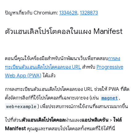
ปัญหาเกี่ยวกับ Chromium:
1334628
,
1328873
ตัวแฮนเดิลโปรโตคอลในแผง Manifest
ตอนนี้คุณใช้เครื่องมือสำหรับนักพัฒนาเว็บเพื่อทดสอบ
การลง
ทะเบียนตัวแฮนเดิลโปรโตคอลของ URL
สำหรับ
Progressive
Web App (PWA)
ได้แล้ว
การลงทะเบียนตัวแฮนเดิลโปรโตคอลของ URL ช่วยให้ PWA ที่ติด
ตั้งจัดการลิงก์ที่ใช้โปรโตคอลที่เฉพาะเจาะจง (เช่น
magnet
,
web+example
) เพื่อประสบการณ์การใช้งานที่ผสานรวมมากขึ้น
ไปที่ส่วน
ตัวแฮนเดิลโปรโตคอล
ผ่านแผง
แอปพลิเคชัน
>
ไฟล์
Manifest
คุณดูและทดสอบโปรโตคอลทั้งหมดที่ใช้ได้ที่นี่