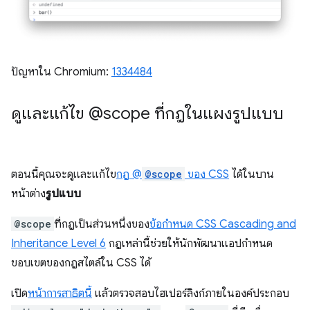
ปัญหาใน Chromium:
1334484
ดูและแก้ไข @scope ที่กฎในแผงรูปแบบ
ตอนนี้คุณจะดูและแก้ไข
กฎ @
@scope
ของ CSS
ได้ในบาน
หน้าต่าง
รูปแบบ
@scope
ที่กฎเป็นส่วนหนึ่งของ
ข้อกำหนด CSS Cascading and
Inheritance Level 6
กฎเหล่านี้ช่วยให้นักพัฒนาแอปกำหนด
ขอบเขตของกฎสไตล์ใน CSS ได้
เปิด
หน้าการสาธิตนี้
แล้วตรวจสอบไฮเปอร์ลิงก์ภายในองค์ประกอบ