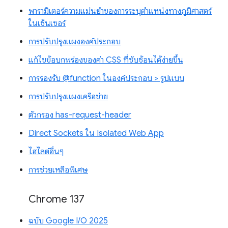
พารามิเตอร์ความแม่นยำของการระบุตำแหน่งทางภูมิศาสตร์
ในเซ็นเซอร์
การปรับปรุงแผงองค์ประกอบ
แก้ไขข้อบกพร่องของค่า CSS ที่ซับซ้อนได้ง่ายขึ้น
การรองรับ @function ในองค์ประกอบ > รูปแบบ
การปรับปรุงแผงเครือข่าย
ตัวกรอง has-request-header
Direct Sockets ใน Isolated Web App
ไฮไลต์อื่นๆ
การช่วยเหลือพิเศษ
Chrome 137
ฉบับ Google I/O 2025