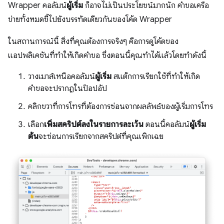
Wrapper คอลัมน์
ผู้เริ่ม
ก็อาจไม่เป็นประโยชน์มากนัก คำขอเครือ
ข่ายทั้งหมดชี้ไปยังบรรทัดเดียวกันของโค้ด Wrapper
ในสถานการณ์นี้ สิ่งที่คุณต้องการจริงๆ คือการดูโค้ดของ
แอปพลิเคชันที่ทำให้เกิดคำขอ ซึ่งตอนนี้คุณทำได้แล้วโดยทำดังนี้
วางเมาส์เหนือคอลัมน์
ผู้เริ่ม
สแต็กการเรียกใช้ที่ทำให้เกิด
คำขอจะปรากฏในป๊อปอัป
คลิกขวาที่การโทรที่ต้องการซ่อนจากผลลัพธ์ของผู้เริ่มการโทร
เลือก
เพิ่มสคริปต์ลงในรายการละเว้น
ตอนนี้คอลัมน์
ผู้เริ่ม
ต้น
จะซ่อนการเรียกจากสคริปต์ที่คุณเพิกเฉย