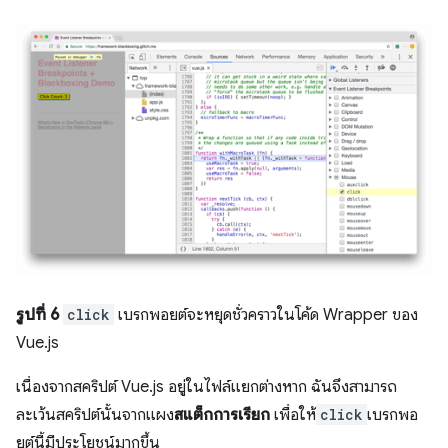
รูปที่ 6
click
เบรกพอยต์จะหยุดชั่วคราวในโค้ด Wrapper ของ
Vue.js
เนื่องจากสคริปต์ Vue.js อยู่ในไฟล์แยกต่างหาก ฉันจึงสามารถ
ละเว้นสคริปต์นั้นจากแผง
สแต็กการเรียก
เพื่อให้
click
เบรกพอ
ยต์นี้มีประโยชน์มากขึ้น