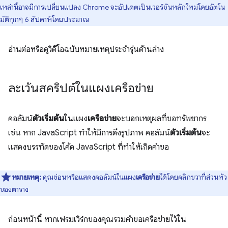
เหล่านี้อาจมีการเปลี่ยนแปลง Chrome จะอัปเดตเป็นเวอร์ชันหลักใหม่โดยอัตโน
มัติทุกๆ 6 สัปดาห์โดยประมาณ
อ่านต่อหรือดูวิดีโอฉบับหมายเหตุประจำรุ่นด้านล่าง
ละเว้นสคริปต์ในแผงเครือข่าย
คอลัมน์
ตัวเริ่มต้น
ในแผง
เครือข่าย
จะบอกเหตุผลที่ขอทรัพยากร
เช่น หาก JavaScript ทำให้มีการดึงรูปภาพ คอลัมน์
ตัวเริ่มต้น
จะ
แสดงบรรทัดของโค้ด JavaScript ที่ทำให้เกิดคำขอ
หมายเหตุ:
คุณซ่อนหรือแสดงคอลัมน์ในแผง
เครือข่าย
ได้โดยคลิกขวาที่ส่วนหัว
ของตาราง
ก่อนหน้านี้ หากเฟรมเวิร์กของคุณรวมคำขอเครือข่ายไว้ใน