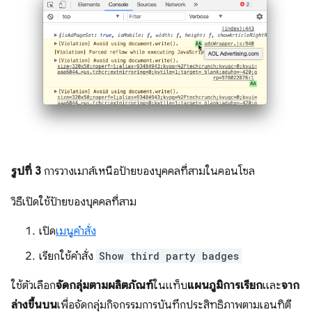
รูปที่ 3
การวางเมาส์เหนือป้ายของบุคคลที่สามในคอนโซล
วิธีเปิดใช้ป้ายของบุคคลที่สาม
เปิด
เมนูคำสั่ง
เรียกใช้คำสั่ง
Show third party badges
ใช้ตัวเลือก
จัดกลุ่มตามผลิตภัณฑ์
ในแท็บ
แผนภูมิการเรียก
และ
จาก
ล่างขึ้นบน
เพื่อจัดกลุ่มกิจกรรมการบันทึกประสิทธิภาพตามเอนทิตี