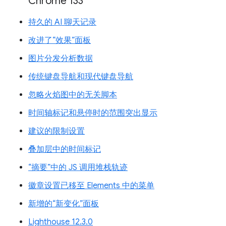
Chrome 133
持久的 AI 聊天记录
改进了“效果”面板
图片分发分析数据
传统键盘导航和现代键盘导航
忽略火焰图中的无关脚本
时间轴标记和悬停时的范围突出显示
建议的限制设置
叠加层中的时间标记
“摘要”中的 JS 调用堆栈轨迹
徽章设置已移至 Elements 中的菜单
新增的“新变化”面板
Lighthouse 12.3.0