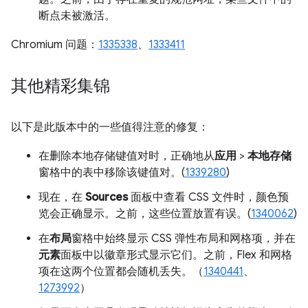
断点未被激活。
Chromium 问题：
1335338
、
1333411
其他精彩集锦
以下是此版本中的一些值得注意的修复：
在删除本地存储键值对时，正确地从
应用
>
本地存储
窗格中的表中移除该键值对。(
1339280
)
现在，在
Sources
面板中查看 CSS 文件时，颜色预
览会正确显示。之前，这些位置放置有误。(
1340062
)
在
布局
窗格中始终显示 CSS 弹性布局和网格项，并在
元素
面板中以徽章形式显示它们。之前，Flex 和网格
项在这两个位置都会随机丢失。（
1340441
、
1273992
）