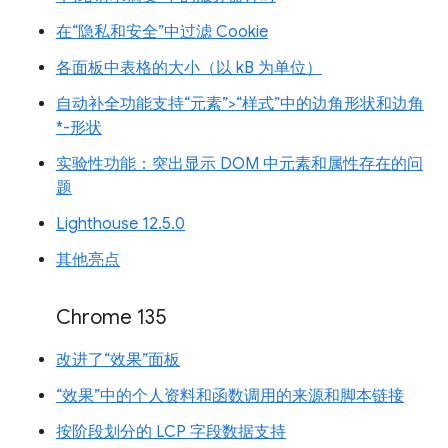
在“隐私和安全”中过滤 Cookie
各面板中表格的大小（以 kB 为单位）
自动补全功能支持“元素”>“样式”中的边角形状和边角
*-形状
实验性功能：突出显示 DOM 中元素和属性存在的问
题
Lighthouse 12.5.0
其他亮点
Chrome 135
改进了“效果”面板
“效果”中的个人资料和函数调用的来源和脚本链接
按阶段划分的 LCP 字段数据支持