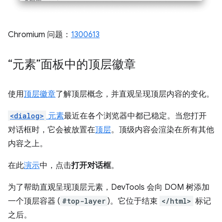
Chromium 问题：
1300613
“元素”面板中的顶层徽章
使用
顶层徽章
了解顶层概念，并直观呈现顶层内容的变化。
<dialog>
元素
最近在各个浏览器中都已稳定。当您打开
对话框时，它会被放置在
顶层
。顶级内容会渲染在所有其他
内容之上。
在此
演示
中，点击
打开对话框
。
为了帮助直观呈现顶层元素，DevTools 会向 DOM 树添加
一个顶层容器 (
#top-layer
)。它位于结束
</html>
标记
之后。