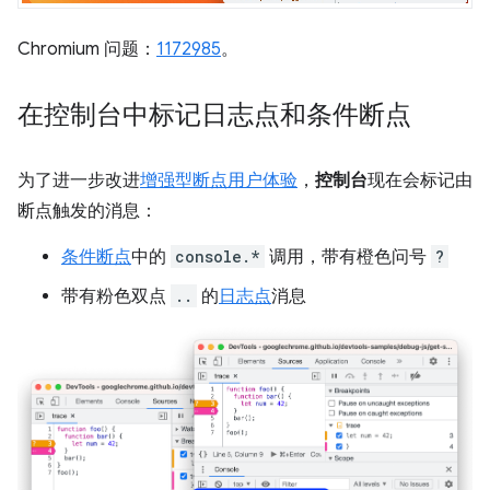
Chromium 问题：
1172985
。
在控制台中标记日志点和条件断点
为了进一步改进
增强型断点用户体验
，
控制台
现在会标记由
断点触发的消息：
条件断点
中的
console.*
调用，带有橙色问号
?
带有粉色双点
..
的
日志点
消息