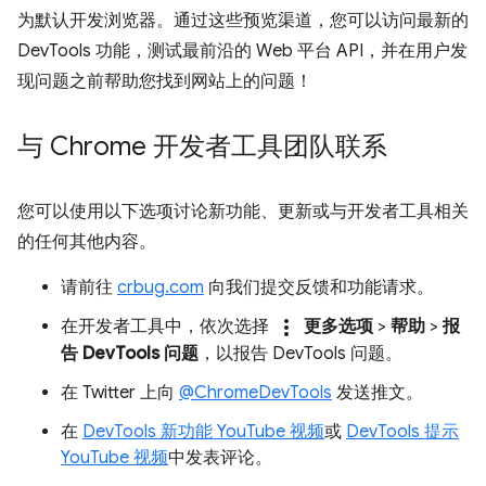
为默认开发浏览器。通过这些预览渠道，您可以访问最新的
DevTools 功能，测试最前沿的 Web 平台 API，并在用户发
现问题之前帮助您找到网站上的问题！
与 Chrome 开发者工具团队联系
您可以使用以下选项讨论新功能、更新或与开发者工具相关
的任何其他内容。
请前往
crbug.com
向我们提交反馈和功能请求。
more_vert
在开发者工具中，依次选择
更多选项
>
帮助
>
报
告 DevTools 问题
，以报告 DevTools 问题。
在 Twitter 上向
@ChromeDevTools
发送推文。
在
DevTools 新功能 YouTube 视频
或
DevTools 提示
YouTube 视频
中发表评论。