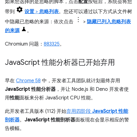
如果您选择的是忽略的脚本，点击
配置
按钮后，系统会将您
带到
设置
>
忽略列表
。您还可以通过以下方式从文件树
中隐藏已忽略的来源：依次点击
>
隐藏已列入忽略列表
的来源
。
Chromium 问题：
883325
。
Java
Script 性能分析器已开始弃用
早在
Chrome 58
中，开发者工具团队就计划最终弃用
JavaScript 性能分析器
，并让 Node.js 和 Deno 开发者使
用
性能
面板来分析 JavaScript CPU 性能。
此开发者工具版本 (112) 开始
弃用四阶段
JavaScript 性能
剖析器
。
JavaScript 性能剖析器
面板现在会显示相应的警
告横幅。