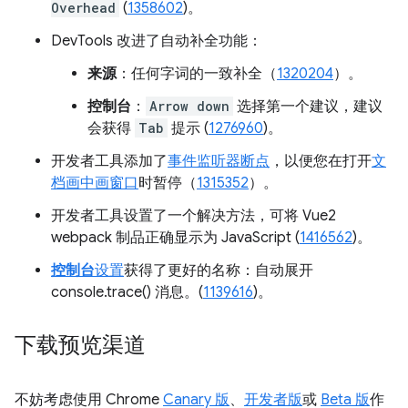
Overhead
(
1358602
)。
DevTools 改进了自动补全功能：
来源
：任何字词的一致补全（
1320204
）。
控制台
：
Arrow down
选择第一个建议，建议
会获得
Tab
提示 (
1276960
)。
开发者工具添加了
事件监听器断点
，以便您在打开
文
档画中画窗口
时暂停（
1315352
）。
开发者工具设置了一个解决方法，可将 Vue2
webpack 制品正确显示为 JavaScript (
1416562
)。
控制台
设置
获得了更好的名称：自动展开
console.trace() 消息。(
1139616
)。
下载预览渠道
不妨考虑使用 Chrome
Canary 版
、
开发者版
或
Beta 版
作