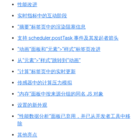
性能改进
实时指标中的互动阶段
“摘要”标签页中的渲染阻塞信息
支持 scheduler.postTask 事件及其发起者箭头
“动画”面板和“元素”>“样式”标签页改进
从“元素”>“样式”跳转到“动画”
“计算”标签页中的实时更新
传感器中的计算压力模拟
“内存”面板中按来源分组的同名 JS 对象
设置的新外观
“性能数据分析”面板已弃用，并已从开发者工具中移
除
其他亮点