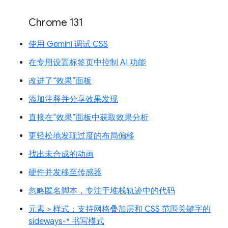
Chrome 131
使用 Gemini 调试 CSS
在专用设置标签页中控制 AI 功能
改进了“效果”面板
添加注释并分享效果发现
直接在“效果”面板中获取效果分析
更轻松地发现过度的布局偏移
找出未合成的动画
硬件并发移至传感器
忽略匿名脚本，专注于堆栈轨迹中的代码
元素 > 样式：支持网格叠加层和 CSS 范围关键字的
sideways-* 书写模式