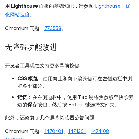
用
Lighthouse
面板的基础知识，请参阅
Lighthouse：优
化网站速度
。
Chromium 问题：
772558
。
无障碍功能改进
开发者工具现在支持更多导航按键：
CSS 概览
：使用向上和向下箭头键可在左侧边栏中浏
览各个部分。
记忆
：在左侧边栏中，使用
Tab
键将焦点移至快照旁
边的
保存
按钮，然后按
Enter
键选择文件夹。
此外，还修复了几个屏幕阅读器公告问题。
Chromium 问题：
1470401
、
1471301
、
1474108
、