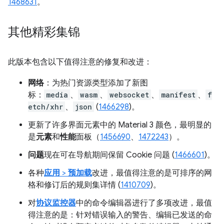
1468631
。
其他精彩集锦
此版本包含以下值得注意的修复和改进：
网络
：为热门资源类型添加了新图
标：
media
、
wasm
、
websocket
、
manifest
、
f
etch/xhr
、
json
(
1466298
)。
更新了许多界面元素中的 Material 3 颜色，最明显的
是
元素
和
性能
面板（
1456690
、
1472243
）。
问题
现在可在导航期间保留 Cookie 问题 (
1466601
)。
各种
应用
>
预加载
改进，最值得注意的是可排序的网
格和修订后的规则集详情 (
1410709
)。
对
协议监控器
中的命令编辑器进行了多项改进，最值
得注意的是：针对错误输入的警告、编辑已发送的命