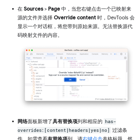
在
Sources
>
Page
中，当您右键点击一个已映射来
源的文件并选择
Override content
时，DevTools 会
显示一个对话框，将您带到原始来源。无法替换源代
码映射文件的内容。
网络
面板新增了
具有替换项
列和相应的
has-
overrides:[content|headers|yes|no]
过滤条
件。如需查看
有替换项
列，请
右键点击
表格标题，然