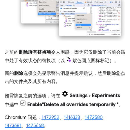
之前的
删除所有替换项
令人困惑，因为它仅删除了当前会话
中处于有效状态的替换项（以
紫色圆点图标标记）。
新的
删除
选项会先显示警告消息并提示确认，然后删除您点
击的文件夹及其所有内容。
如需恢复之前的选项，请在
Settings
>
Experiments
中选中
Enable"Delete all overrides temporarily "
。
Chromium 问题：
1472952
、
1416338
、
1472580
、
1473681
、
1475668
。