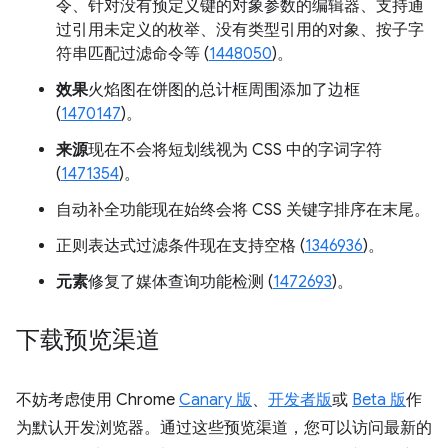
令、针对没有预定义键的对象参数的编辑器、支持通
过引用未定义的枚举、没有类型引用的对象、按子字
符串匹配过滤命令等 (
1448050
)。
效果
火焰图在饼图的总计框周围添加了边框
(
1470147
)。
来源
现在不会将短划线视为 CSS 中的字词字符
(
1471354
)。
自动补全功能现在始终会将 CSS 关键字排序在末尾。
正则表达式过滤条件现在支持空格 (
1346936
)。
元素
修复了媒体查询功能检测 (
1472693
)。
下载预览渠道
不妨考虑使用 Chrome
Canary 版
、
开发者版
或
Beta 版
作
为默认开发浏览器。通过这些预览渠道，您可以访问最新的