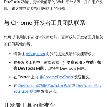
DevTools 功能，测试最前沿的 Web 平台 API，并在用户发
现问题之前帮助您找到网站上的问题！
与 Chrome 开发者工具团队联系
您可以使用以下选项讨论新功能、更新或与开发者工具相关
的任何其他内容。
请前往
crbug.com
向我们提交反馈和功能请求。
more_vert
在开发者工具中，依次选择
更多选项
>
帮助
>
报
告 DevTools 问题
，以报告 DevTools 问题。
在 Twitter 上向
@ChromeDevTools
发送推文。
在
DevTools 新功能 YouTube 视频
或
DevTools 提示
YouTube 视频
中发表评论。
开发者工具的新变化