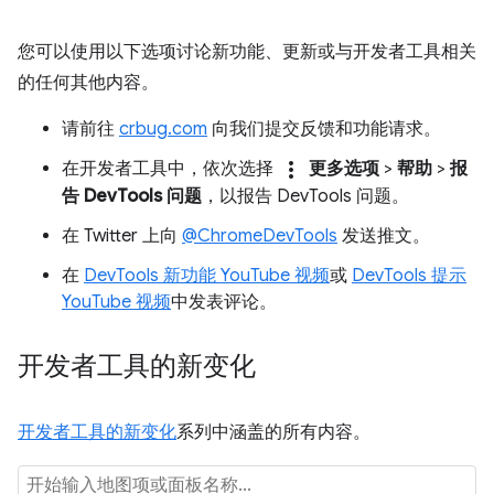
您可以使用以下选项讨论新功能、更新或与开发者工具相关
的任何其他内容。
请前往
crbug.com
向我们提交反馈和功能请求。
more_vert
在开发者工具中，依次选择
更多选项
>
帮助
>
报
告 DevTools 问题
，以报告 DevTools 问题。
在 Twitter 上向
@ChromeDevTools
发送推文。
在
DevTools 新功能 YouTube 视频
或
DevTools 提示
YouTube 视频
中发表评论。
开发者工具的新变化
开发者工具的新变化
系列中涵盖的所有内容。