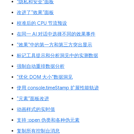
“隐私和安全”面板
改进了“效果”面板
校准后的 CPU 节流预设
在同一 AI 对话中选择不同的效果事件
“效果”中的第一方和第三方突出显示
标记工具提示和分析洞见中的实测数据
强制自动重排数据分析
“优化 DOM 大小”数据洞见
使用 console.timeStamp 扩展性能轨迹
“元素”面板改进
动画样式的实时值
支持 :open 伪类和各种伪元素
复制所有控制台消息