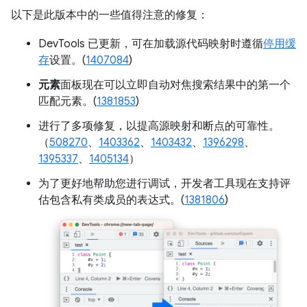
以下是此版本中的一些值得注意的修复：
DevTools 已更新，可在加载源代码映射时遵循
停用缓
存
设置。(
1407084
)
元素
面板现在可以立即自动对焦搜索结果中的第一个
匹配元素。(
1381853
)
进行了多项修复，以提高源映射和断点的可靠性。
（
508270
、
1403362
、
1403432
、
1396298
、
1395337
、
1405134
）
为了更好地帮助您进行调试，开发者工具现在支持评
估包含私有类成员的表达式。(
1381806
)