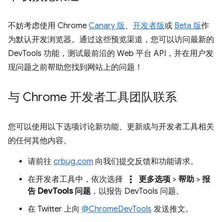
不妨考虑使用 Chrome
Canary 版
、
开发者版
或
Beta 版
作
为默认开发浏览器。通过这些预览渠道，您可以访问最新的
DevTools 功能，测试最前沿的 Web 平台 API，并在用户发
现问题之前帮助您找到网站上的问题！
与 Chrome 开发者工具团队联系
您可以使用以下选项讨论新功能、更新或与开发者工具相关
的任何其他内容。
请前往
crbug.com
向我们提交反馈和功能请求。
more_vert
在开发者工具中，依次选择
更多选项
>
帮助
>
报
告 DevTools 问题
，以报告 DevTools 问题。
在 Twitter 上向
@ChromeDevTools
发送推文。