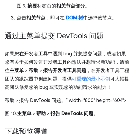
图 9.
摘要
标签页的
相关节点
部分。
点击
相关节点
，即可在
DOM 树
中选择该节点。
通过主菜单提交 Dev
Tools 问题
如果您在开发者工具中遇到 bug 并想提交问题，或者如果
您有关于如何改进开发者工具的想法并想请求新功能，请前
往
主菜单
>
帮助
>
报告开发者工具问题
，在开发者工具工程
团队的跟踪器中创建问题。提供
可重现的最小示例
可大幅提
高团队修复您的 bug 或实现您的功能请求的能力！
帮助 > 报告 DevTools 问题。” width="800" height="604">
图 10.
主菜单
>
帮助
>
报告 DevTools 问题
。
下载预览渠道