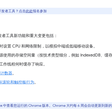
开发者工具？点击
此处
报名参加
出的开发者工具新功能和重大变更包括：
时设置 CPU 和网络限制，以模拟中端或低端移动设备。
源使用的存储空间量（按技术类型细分，例如 IndexedDB、
工作线程何时缓存了响应。
 计数器
。
鼠标滚轮和触控板行为
。
中查看您运行的 Chrome 版本。Chrome 大约每 6 周会自动更新到
on