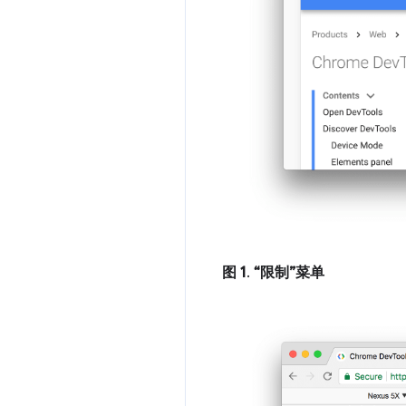
图 1
.
“限制”菜单