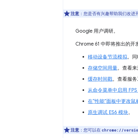
注意
：您是否有兴趣帮助我们改进
Google 用户调研。
Chrome 61 中即将推
移动设备节流模拟
。同
存储空间用量
。查看来
缓存时间戳
。查看服务
从命令菜单中启用 FPS
在“性能”面板中更改
原生调试 ES6 模块
。
注意
：您可以在
chrome://versi