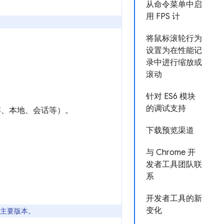
从命令菜单中启
用 FPS 计
将鼠标滚轮行为
设置为在性能记
录中进行缩放或
滚动
针对 ES6 模块
的调试支持
缓存、本地、会话等）。
下载预览渠道
与 Chrome 开
发者工具团队联
系
开发者工具的新
变化
新的主要版本。