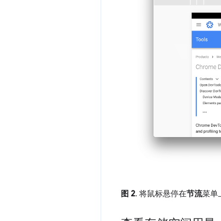
图 2
. 将鼠标悬停在
节流
菜单