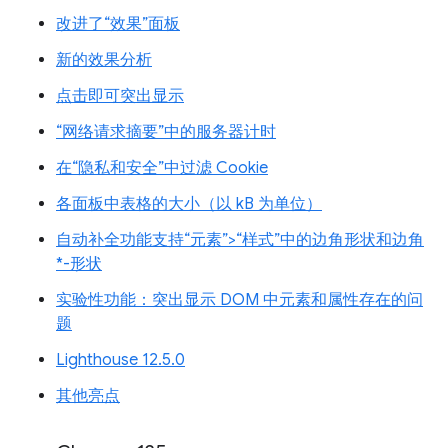
改进了“效果”面板
新的效果分析
点击即可突出显示
“网络请求摘要”中的服务器计时
在“隐私和安全”中过滤 Cookie
各面板中表格的大小（以 kB 为单位）
自动补全功能支持“元素”>“样式”中的边角形状和边角
*-形状
实验性功能：突出显示 DOM 中元素和属性存在的问
题
Lighthouse 12.5.0
其他亮点