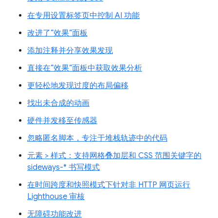
在专用设置标签页中控制 AI 功能
改进了“效果”面板
添加注释并分享效果发现
直接在“效果”面板中获取效果分析
更轻松地发现过度的布局偏移
找出未合成的动画
硬件并发移至传感器
忽略匿名脚本，专注于堆栈轨迹中的代码
元素 > 样式：支持网格叠加层和 CSS 范围关键字的
sideways-* 书写模式
在时间跨度和快照模式下针对非 HTTP 网页运行
Lighthouse 审核
无障碍功能改进