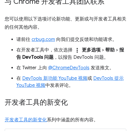
与 Chrome 开发者工具团队联系
您可以使用以下选项讨论新功能、更新或与开发者工具相关
的任何其他内容。
请前往
crbug.com
向我们提交反馈和功能请求。
more_vert
在开发者工具中，依次选择
更多选项
>
帮助
>
报
告 DevTools 问题
，以报告 DevTools 问题。
在 Twitter 上向
@ChromeDevTools
发送推文。
在
DevTools 新功能 YouTube 视频
或
DevTools 提示
YouTube 视频
中发表评论。
开发者工具的新变化
开发者工具的新变化
系列中涵盖的所有内容。