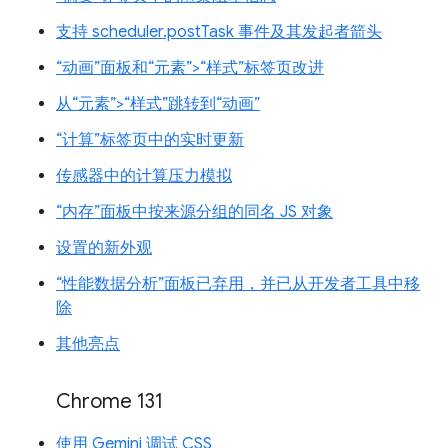
支持 scheduler.postTask 事件及其发起者箭头
“动画”面板和“元素”>“样式”标签页改进
从“元素”>“样式”跳转到“动画”
“计算”标签页中的实时更新
传感器中的计算压力模拟
“内存”面板中按来源分组的同名 JS 对象
设置的新外观
“性能数据分析”面板已弃用，并已从开发者工具中移
除
其他亮点
Chrome 131
使用 Gemini 调试 CSS