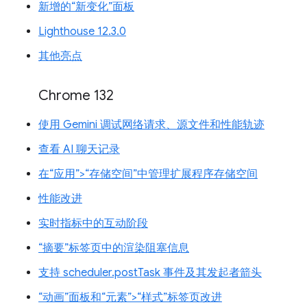
新增的“新变化”面板
Lighthouse 12.3.0
其他亮点
Chrome 132
使用 Gemini 调试网络请求、源文件和性能轨迹
查看 AI 聊天记录
在“应用”>“存储空间”中管理扩展程序存储空间
性能改进
实时指标中的互动阶段
“摘要”标签页中的渲染阻塞信息
支持 scheduler.postTask 事件及其发起者箭头
“动画”面板和“元素”>“样式”标签页改进