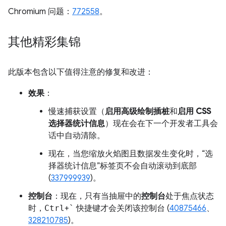
Chromium 问题：
772558
。
其他精彩集锦
此版本包含以下值得注意的修复和改进：
效果
：
慢速捕获设置（
启用高级绘制插桩
和
启用 CSS
选择器统计信息
）现在会在下一个开发者工具会
话中自动清除。
现在，当您缩放火焰图且数据发生变化时，“选
择器统计信息”标签页不会自动滚动到底部
(
337999939
)。
控制台
：现在，只有当抽屉中的
控制台
处于焦点状态
时，
Ctrl
+
`
快捷键才会关闭该控制台 (
40875466
、
328210785
)。