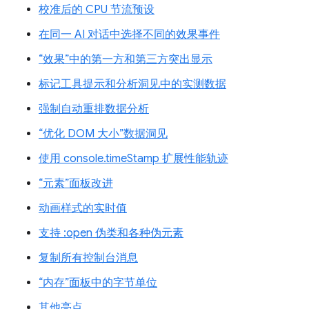
校准后的 CPU 节流预设
在同一 AI 对话中选择不同的效果事件
“效果”中的第一方和第三方突出显示
标记工具提示和分析洞见中的实测数据
强制自动重排数据分析
“优化 DOM 大小”数据洞见
使用 console.timeStamp 扩展性能轨迹
“元素”面板改进
动画样式的实时值
支持 :open 伪类和各种伪元素
复制所有控制台消息
“内存”面板中的字节单位
其他亮点