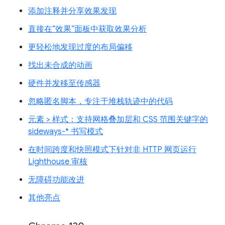
添加注释并分享效果发现
直接在“效果”面板中获取效果分析
更轻松地发现过度的布局偏移
找出未合成的动画
硬件并发移至传感器
忽略匿名脚本，专注于堆栈轨迹中的代码
元素 > 样式：支持网格叠加层和 CSS 范围关键字的
sideways-* 书写模式
在时间跨度和快照模式下针对非 HTTP 网页运行
Lighthouse 审核
无障碍功能改进
其他亮点