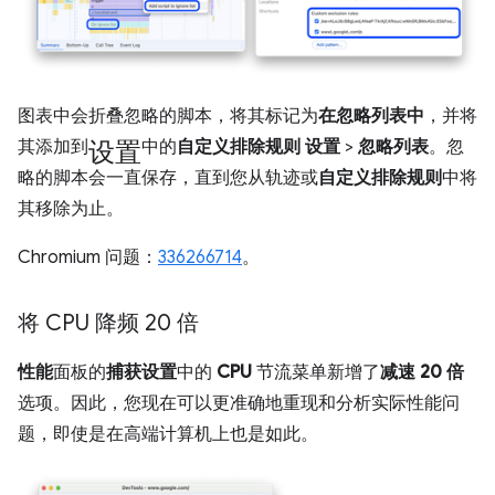
图表中会折叠忽略的脚本，将其标记为
在忽略列表中
，并将
设置
其添加到
中的
自定义排除规则
设置
>
忽略列表
。忽
略的脚本会一直保存，直到您从轨迹或
自定义排除规则
中将
其移除为止。
Chromium 问题：
336266714
。
将 CPU 降频 20 倍
性能
面板的
捕获设置
中的
CPU
节流菜单新增了
减速 20 倍
选项。因此，您现在可以更准确地重现和分析实际性能问
题，即使是在高端计算机上也是如此。