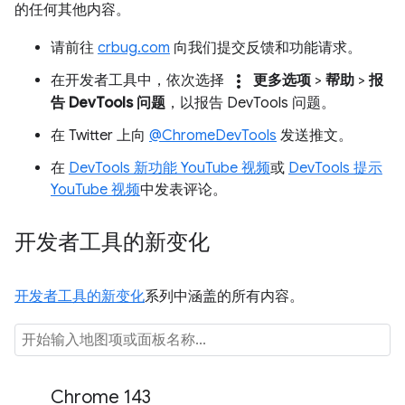
的任何其他内容。
请前往
crbug.com
向我们提交反馈和功能请求。
more_vert
在开发者工具中，依次选择
更多选项
>
帮助
>
报
告 DevTools 问题
，以报告 DevTools 问题。
在 Twitter 上向
@ChromeDevTools
发送推文。
在
DevTools 新功能 YouTube 视频
或
DevTools 提示
YouTube 视频
中发表评论。
开发者工具的新变化
开发者工具的新变化
系列中涵盖的所有内容。
Chrome 143