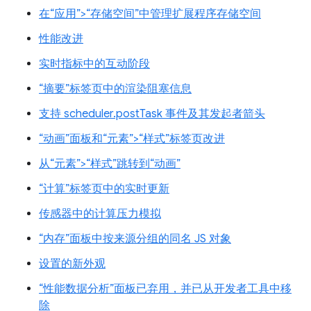
在“应用”>“存储空间”中管理扩展程序存储空间
性能改进
实时指标中的互动阶段
“摘要”标签页中的渲染阻塞信息
支持 scheduler.postTask 事件及其发起者箭头
“动画”面板和“元素”>“样式”标签页改进
从“元素”>“样式”跳转到“动画”
“计算”标签页中的实时更新
传感器中的计算压力模拟
“内存”面板中按来源分组的同名 JS 对象
设置的新外观
“性能数据分析”面板已弃用，并已从开发者工具中移
除