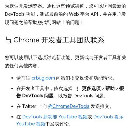
为默认开发浏览器。通过这些预览渠道，您可以访问最新的
DevTools 功能，测试最前沿的 Web 平台 API，并在用户发
现问题之前帮助您找到网站上的问题！
与 Chrome 开发者工具团队联系
您可以使用以下选项讨论新功能、更新或与开发者工具相关
的任何其他内容。
请前往
crbug.com
向我们提交反馈和功能请求。
more_vert
在开发者工具中，依次选择
更多选项
>
帮助
>
报
告 DevTools 问题
，以报告 DevTools 问题。
在 Twitter 上向
@ChromeDevTools
发送推文。
在
DevTools 新功能 YouTube 视频
或
DevTools 提示
YouTube 视频
中发表评论。