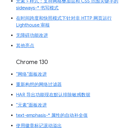
元素 > 样式：支持网格叠加层和 CSS 范围关键字的
sideways-* 书写模式
在时间跨度和快照模式下针对非 HTTP 网页运行
Lighthouse 审核
无障碍功能改进
其他亮点
Chrome 130
“网络”面板改进
重新构想的网络过滤器
HAR 导出功能现在默认排除敏感数据
“元素”面板改进
text-emphasis-* 属性的自动补全值
使用徽章标记滚动溢出