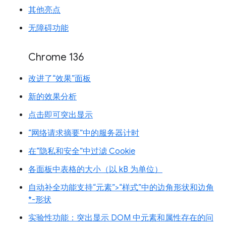
其他亮点
无障碍功能
Chrome 136
改进了“效果”面板
新的效果分析
点击即可突出显示
“网络请求摘要”中的服务器计时
在“隐私和安全”中过滤 Cookie
各面板中表格的大小（以 kB 为单位）
自动补全功能支持“元素”>“样式”中的边角形状和边角
*-形状
实验性功能：突出显示 DOM 中元素和属性存在的问