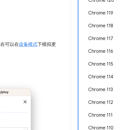
Chrome 120
Chrome 119
Chrome 118
Chrome 117
现在可以在
设备模式
下模拟更
Chrome 116
Chrome 115
Chrome 114
Chrome 113
Chrome 112
Chrome 111
Chrome 110