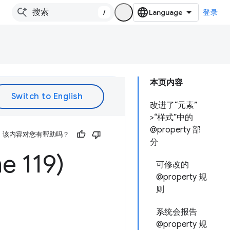
/
登录
本页内容
改进了“元素”
>“样式”中的
@property 部
该内容对您有帮助吗？
分
119)
可修改的
@property 规
则
系统会报告
@property 规