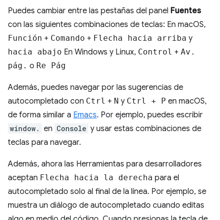
Puedes cambiar entre las pestañas del panel
Fuentes
con las siguientes combinaciones de teclas: En macOS,
Función
+
Comando
+
Flecha hacia arriba
y
hacia abajo
En Windows y Linux,
Control
+
Av.
pág.
o
Re Pág
Además, puedes navegar por las sugerencias de
autocompletado con
Ctrl
+
N
y
Ctrl + P
en macOS,
de forma similar a
Emacs
. Por ejemplo, puedes escribir
window.
en
Console
y usar estas combinaciones de
teclas para navegar.
Además, ahora las Herramientas para desarrolladores
aceptan
Flecha hacia la derecha
para el
autocompletado solo al final de la línea. Por ejemplo, se
muestra un diálogo de autocompletado cuando editas
algo en medio del código. Cuando presionas la tecla de