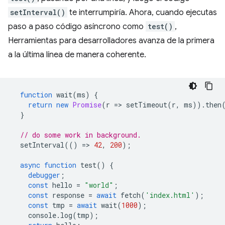
setInterval()
te interrumpiría. Ahora, cuando ejecutas
paso a paso código asíncrono como
test()
,
Herramientas para desarrolladores avanza de la primera
a la última línea de manera coherente.
function
wait
(
ms
)
{
return
new
Promise
(
r
=
>
setTimeout
(
r
,
ms
)).
then
}
// do some work in background.
setInterval
(()
=
>
42
,
200
);
async
function
test
()
{
debugger
;
const
hello
=
"world"
;
const
response
=
await
fetch
(
'index.html'
);
const
tmp
=
await
wait
(
1000
);
console
.
log
(
tmp
);