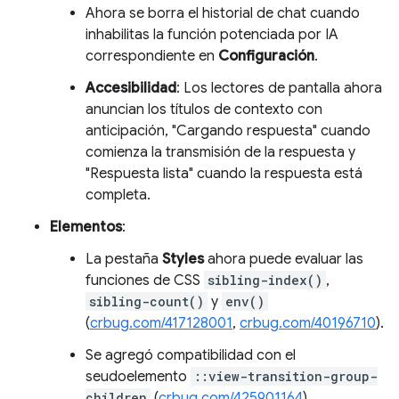
Ahora se borra el historial de chat cuando
inhabilitas la función potenciada por IA
correspondiente en
Configuración
.
Accesibilidad
: Los lectores de pantalla ahora
anuncian los títulos de contexto con
anticipación, "Cargando respuesta" cuando
comienza la transmisión de la respuesta y
"Respuesta lista" cuando la respuesta está
completa.
Elementos
:
La pestaña
Styles
ahora puede evaluar las
funciones de CSS
sibling-index()
,
sibling-count()
y
env()
(
crbug.com/417128001
,
crbug.com/40196710
).
Se agregó compatibilidad con el
seudoelemento
::view-transition-group-
children
(
crbug.com/425901164
).