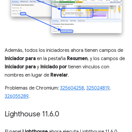
Además, todos los iniciadores ahora tienen campos de
Iniciador para
en la pestaña
Resumen
, y los campos de
Iniciador para
y
Iniciado por
tienen vínculos con
nombres en lugar de
Revelar
.
Problemas de Chromium:
325604258
,
325024819
,
326055289
.
Lighthouse 11
.
6
.
0
El panel
Lighthouse
ahora ejecuta Lighthouse 11.6.0.