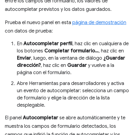
entre los campos del formulario, los valores de
autocompletar previstos y los datos guardados.
Prueba el nuevo panel en esta
página de demostración
con datos de prueba:
En
Autocompletar perfil
, haz clic en cualquiera de
los botones
Completar formulario…
, haz clic en
Enviar
, luego, en la ventana de diálogo
¿Guardar
dirección?
, haz clic en
Guardar
y vuelve a la
página con el formulario.
Abre Herramientas para desarrolladores y activa
un evento de autocompletar: selecciona un campo
de formulario y elige la dirección de la lista
desplegable.
El panel
Autocompletar
se abre automáticamente y te
muestra los campos de formulario detectados, los
campos que infirió la función de autocompletar y los