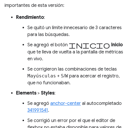
importantes de esta versión:
Rendimiento
:
Se quitó un límite innecesario de 3 caracteres
para las búsquedas.
Inicio
Se agregó el botón
Inicio
que te lleva de vuelta a la pantalla de métricas
en vivo.
Se corrigieron las combinaciones de teclas
Mayúsculas
+
S
/
W
para acercar el registro,
que no funcionaban.
Elements
>
Styles
:
Se agregó
anchor-center
al autocompletado
341991541
.
Se corrigió un error por el que el editor de
flexbox no estaba disponible para valores de