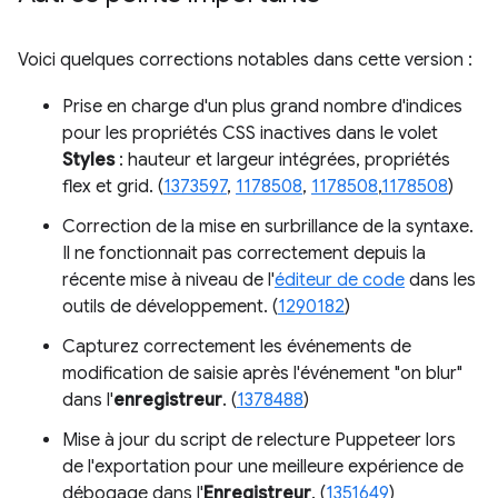
Voici quelques corrections notables dans cette version :
Prise en charge d'un plus grand nombre d'indices
pour les propriétés CSS inactives dans le volet
Styles
: hauteur et largeur intégrées, propriétés
flex et grid. (
1373597
,
1178508
,
1178508
,
1178508
)
Correction de la mise en surbrillance de la syntaxe.
Il ne fonctionnait pas correctement depuis la
récente mise à niveau de l'
éditeur de code
dans les
outils de développement. (
1290182
)
Capturez correctement les événements de
modification de saisie après l'événement "on blur"
dans l'
enregistreur
. (
1378488
)
Mise à jour du script de relecture Puppeteer lors
de l'exportation pour une meilleure expérience de
débogage dans l'
Enregistreur
. (
1351649
)