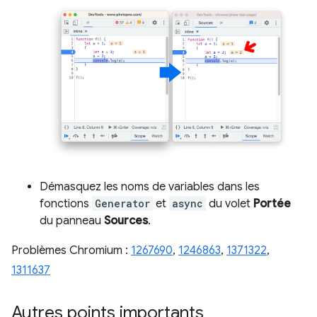
Démasquez les noms de variables dans les
fonctions
Generator
et
async
du volet
Portée
du panneau
Sources
.
Problèmes Chromium :
1267690
,
1246863
,
1371322
,
1311637
Autres points importants