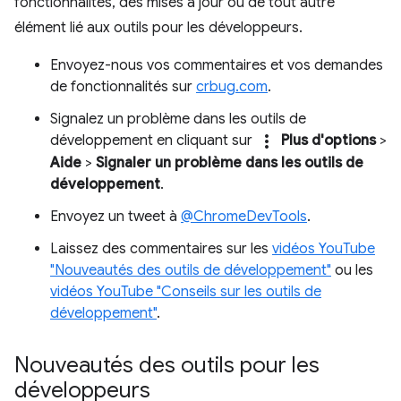
fonctionnalités, des mises à jour ou de tout autre
élément lié aux outils pour les développeurs.
Envoyez-nous vos commentaires et vos demandes
de fonctionnalités sur
crbug.com
.
Signalez un problème dans les outils de
more_vert
développement en cliquant sur
Plus d'options
>
Aide
>
Signaler un problème dans les outils de
développement
.
Envoyez un tweet à
@ChromeDevTools
.
Laissez des commentaires sur les
vidéos YouTube
"Nouveautés des outils de développement"
ou les
vidéos YouTube "Conseils sur les outils de
développement"
.
Nouveautés des outils pour les
développeurs