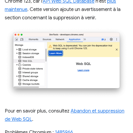
Chrome 123, car l'
API Web SQL Database
n'est
plus
maintenue
. Cette version ajoute un avertissement à la
section concernant la suppression à venir.
Pour en savoir plus, consultez
Abandon et suppression
de Web SQL
.
Problèmes Chromium :
1485966
.