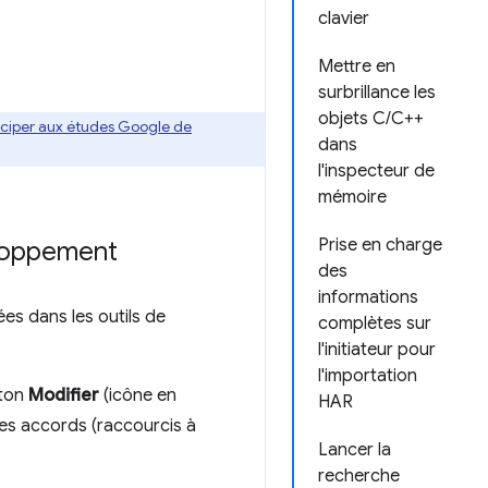
clavier
Mettre en
surbrillance les
objets C/C++
ticiper aux études Google de
dans
l'inspecteur de
mémoire
Prise en charge
eloppement
des
informations
es dans les outils de
complètes sur
l'initiateur pour
l'importation
uton
Modifier
(icône en
HAR
des accords (raccourcis à
Lancer la
recherche