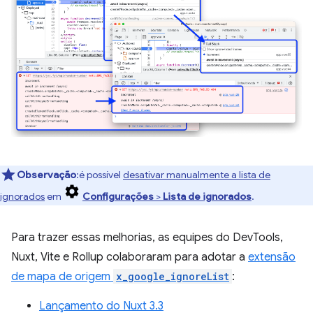
Observação
:é possível
desativar manualmente a lista de
ignorados
em
Configurações
>
Lista de ignorados
.
Para trazer essas melhorias, as equipes do DevTools,
Nuxt, Vite e Rollup colaboraram para adotar a
extensão
de mapa de origem
x_google_ignoreList
:
Lançamento do Nuxt 3.3