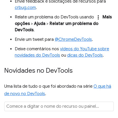
Envie feedback e solicitações de recursos para
crbug.com
.
more_vert
Relate um problema do DevTools usando
Mais
opções
>
Ajuda
>
Relatar um problema do
DevTools
.
Envie um tweet para
@ChromeDevTools
.
Deixe comentários nos
vídeos do YouTube sobre
novidades do DevTools
ou
dicas do DevTools
.
Novidades no Dev
Tools
Uma lista de tudo o que foi abordado na série
O que há
de novo no DevTools
.