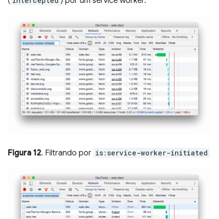
(
intercepted
) por um service worker.
Figura 12
. Filtrando por
is:service-worker-initiated