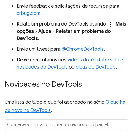
Envie feedback e solicitações de recursos para
crbug.com
.
more_vert
Relate um problema do DevTools usando
Mais
opções
>
Ajuda
>
Relatar um problema do
DevTools
.
Envie um tweet para
@ChromeDevTools
.
Deixe comentários nos
vídeos do YouTube sobre
novidades do DevTools
ou
dicas do DevTools
.
Novidades no Dev
Tools
Uma lista de tudo o que foi abordado na série
O que há
de novo no DevTools
.