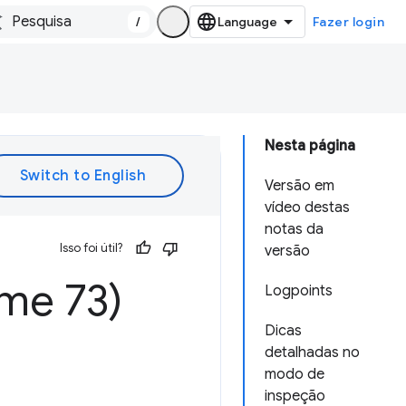
/
Fazer login
Nesta página
Versão em
vídeo destas
notas da
Isso foi útil?
versão
me 73)
Logpoints
Dicas
detalhadas no
modo de
inspeção