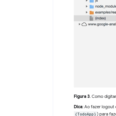
Figura 3
. Como digita
Dica
: Ao fazer logout
{TodoApp}
) para fa