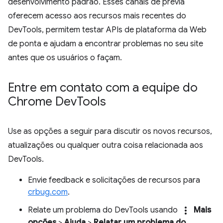
desenvolvimento padrão. Esses canais de prévia
oferecem acesso aos recursos mais recentes do
DevTools, permitem testar APIs de plataforma da Web
de ponta e ajudam a encontrar problemas no seu site
antes que os usuários o façam.
Entre em contato com a equipe do
Chrome Dev
Tools
Use as opções a seguir para discutir os novos recursos,
atualizações ou qualquer outra coisa relacionada aos
DevTools.
Envie feedback e solicitações de recursos para
crbug.com
.
more_vert
Relate um problema do DevTools usando
Mais
opções
>
Ajuda
>
Relatar um problema do