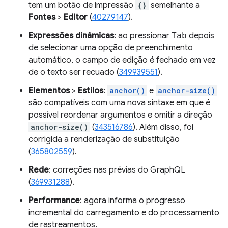
tem um botão de impressão
{}
semelhante a
Fontes
>
Editor
(
40279147
).
Expressões dinâmicas
: ao pressionar
Tab
depois
de selecionar uma opção de preenchimento
automático, o campo de edição é fechado em vez
de o texto ser recuado (
349939551
).
Elementos
>
Estilos
:
anchor()
e
anchor-size()
são compatíveis com uma nova sintaxe em que é
possível reordenar argumentos e omitir a direção
anchor-size()
(
343516786
). Além disso, foi
corrigida a renderização de substituição
(
365802559
).
Rede
: correções nas prévias do GraphQL
(
369931288
).
Performance
: agora informa o progresso
incremental do carregamento e do processamento
de rastreamentos.