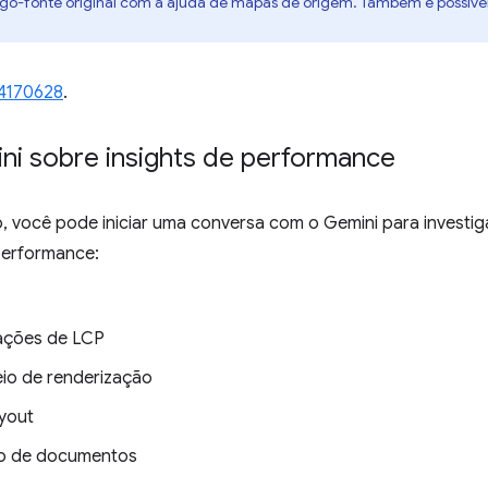
digo-fonte original com a ajuda de mapas de origem. Também é possíve
4170628
.
ni sobre insights de performance
 você pode iniciar uma conversa com o Gemini para investig
performance:
tações de LCP
eio de renderização
yout
ção de documentos