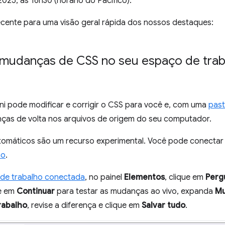
25, às 16h30 (horário do Pacífico).
ecente para uma visão geral rápida dos nossos destaques:
r mudanças de CSS no seu espaço de tra
ni pode modificar e corrigir o CSS para você e, com uma
past
nças de volta nos arquivos de origem do seu computador.
tomáticos são um recurso experimental. Você pode conectar
ão
.
de trabalho conectada
, no painel
Elementos
, clique em
Pergu
ue em
Continuar
para testar as mudanças ao vivo, expanda
Mu
rabalho
, revise a diferença e clique em
Salvar tudo
.