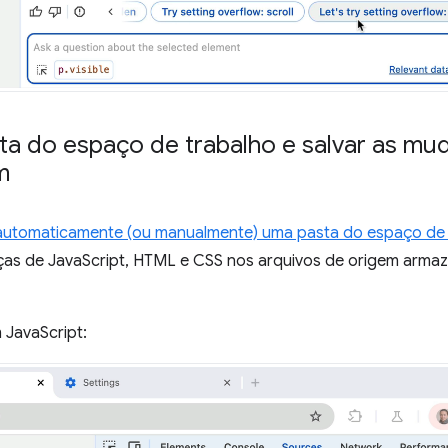
a do espaço de trabalho e salvar as mu
m
automaticamente (ou manualmente) uma pasta do espaço de 
ças de JavaScript, HTML e CSS nos arquivos de origem arma
 JavaScript: