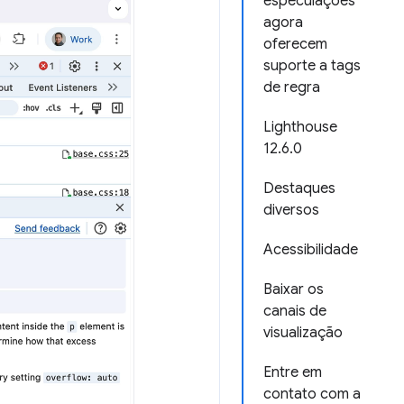
especulações
agora
oferecem
suporte a tags
de regra
Lighthouse
12.6.0
Destaques
diversos
Acessibilidade
Baixar os
canais de
visualização
Entre em
contato com a