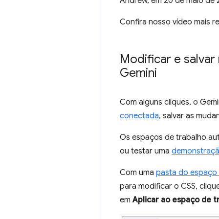
Andrew, em 20 de maio de 20
Confira nosso vídeo mais r
Modificar e salva
Gemini
Com alguns cliques, o Gemi
conectada
, salvar as muda
Os espaços de trabalho au
ou testar uma
demonstraç
Com uma
pasta do espaço 
para modificar o CSS, cliq
em
Aplicar ao espaço de t