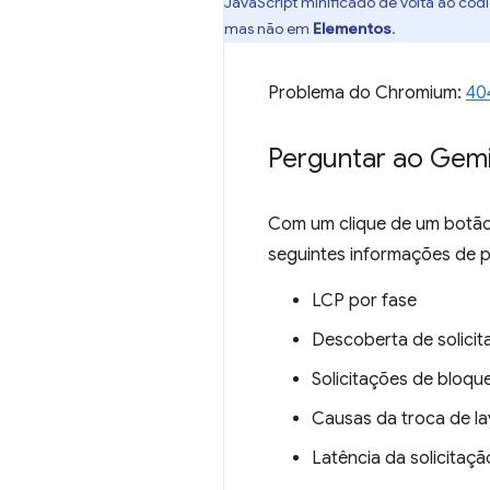
JavaScript minificado de volta ao có
mas não em
Elementos
.
Problema do Chromium:
40
Perguntar ao Gemi
Com um clique de um botão,
seguintes informações de 
LCP por fase
Descoberta de solici
Solicitações de bloqu
Causas da troca de la
Latência da solicita