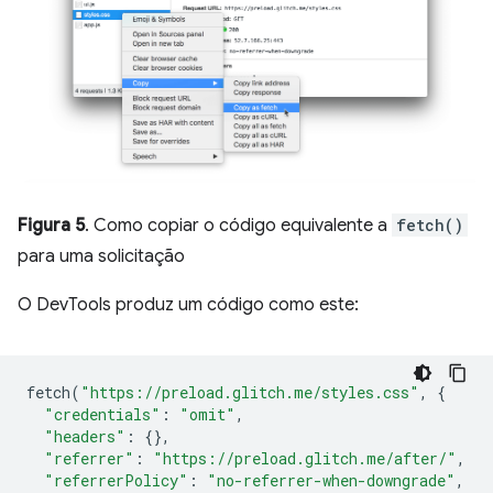
Figura 5
. Como copiar o código equivalente a
fetch()
para uma solicitação
O DevTools produz um código como este:
fetch
(
"https://preload.glitch.me/styles.css"
,
{
"credentials"
:
"omit"
,
"headers"
:
{},
"referrer"
:
"https://preload.glitch.me/after/"
,
"referrerPolicy"
:
"no-referrer-when-downgrade"
,