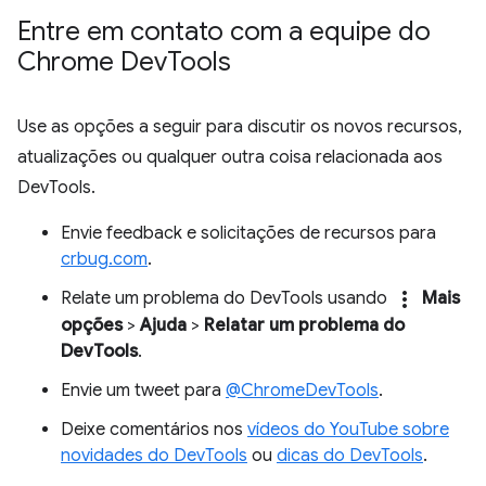
Entre em contato com a equipe do
Chrome Dev
Tools
Use as opções a seguir para discutir os novos recursos,
atualizações ou qualquer outra coisa relacionada aos
DevTools.
Envie feedback e solicitações de recursos para
crbug.com
.
more_vert
Relate um problema do DevTools usando
Mais
opções
>
Ajuda
>
Relatar um problema do
DevTools
.
Envie um tweet para
@ChromeDevTools
.
Deixe comentários nos
vídeos do YouTube sobre
novidades do DevTools
ou
dicas do DevTools
.