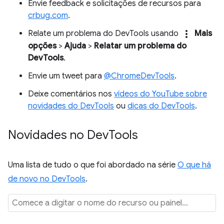
Envie feedback e solicitações de recursos para
crbug.com
.
more_vert
Relate um problema do DevTools usando
Mais
opções
>
Ajuda
>
Relatar um problema do
DevTools
.
Envie um tweet para
@ChromeDevTools
.
Deixe comentários nos
vídeos do YouTube sobre
novidades do DevTools
ou
dicas do DevTools
.
Novidades no Dev
Tools
Uma lista de tudo o que foi abordado na série
O que há
de novo no DevTools
.