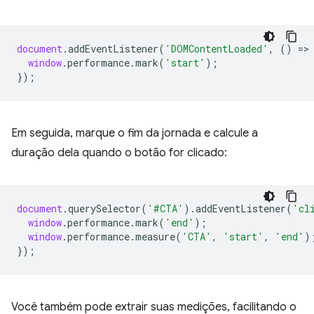
document
.
addEventListener
(
'DOMContentLoaded'
,
()
=
>
window
.
performance
.
mark
(
'start'
);
});
Em seguida, marque o fim da jornada e calcule a
duração dela quando o botão for clicado:
document
.
querySelector
(
'#CTA'
).
addEventListener
(
'cl
window
.
performance
.
mark
(
'end'
);
window
.
performance
.
measure
(
'CTA'
,
'start'
,
'end'
)
});
Você também pode extrair suas medições, facilitando o