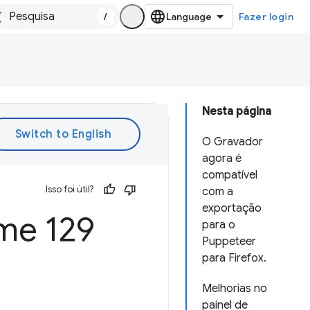
/
Fazer login
Nesta página
O Gravador
agora é
compatível
Isso foi útil?
com a
exportação
me 129
para o
Puppeteer
para Firefox.
Melhorias no
painel de