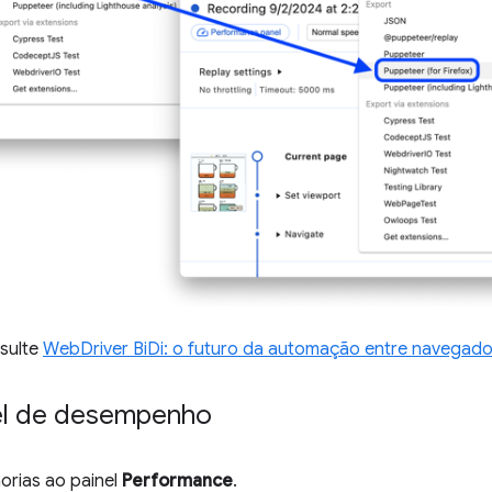
sulte
WebDriver BiDi: o futuro da automação entre navegad
nel de desempenho
horias ao painel
Performance
.