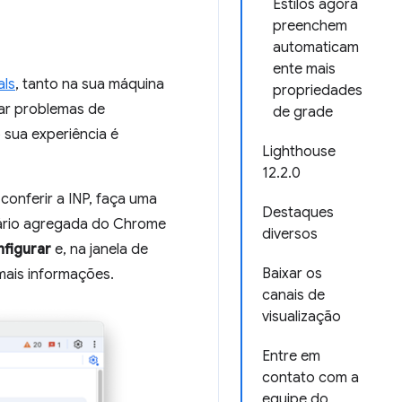
Estilos agora
preenchem
automaticam
ente mais
als
, tanto na sua máquina
propriedades
icar problemas de
de grade
sua experiência é
Lighthouse
12.2.0
 conferir a INP, faça uma
Destaques
uário agregada do Chrome
diversos
figurar
e, na janela de
Baixar os
mais informações.
canais de
visualização
Entre em
contato com a
equipe do