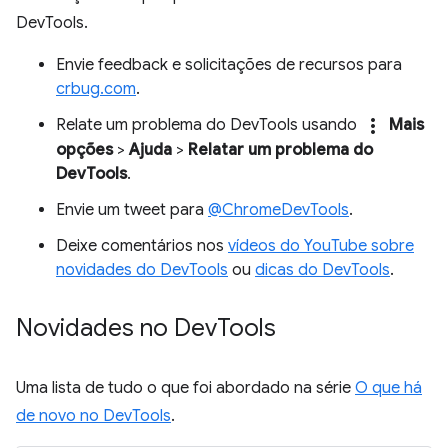
DevTools.
Envie feedback e solicitações de recursos para
crbug.com
.
more_vert
Relate um problema do DevTools usando
Mais
opções
>
Ajuda
>
Relatar um problema do
DevTools
.
Envie um tweet para
@ChromeDevTools
.
Deixe comentários nos
vídeos do YouTube sobre
novidades do DevTools
ou
dicas do DevTools
.
Novidades no Dev
Tools
Uma lista de tudo o que foi abordado na série
O que há
de novo no DevTools
.