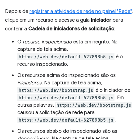
Depois de
registrar a atividade de rede no painel "Rede"
,
clique em um recurso e acesse a guia
Iniciador
para
conferir a
Cadeia de iniciadores de solicitação
:
O
recurso inspecionado
está em negrito. Na
captura de tela acima,
https://web.dev/default-627898b5.js
é o
recurso inspecionado.
Os recursos acima do inspecionado são os
iniciadores
. Na captura de tela acima,
https://web.dev/bootstrap.js
é o iniciador de
https://web.dev/default-627898b5.js
. Em
outras palavras,
https://web.dev/bootstrap.js
causou a solicitação de rede para
https://web.dev/default-627898b5.js
.
Os recursos abaixo do inspecionado são as
dependências
. Na captura de tela acima,