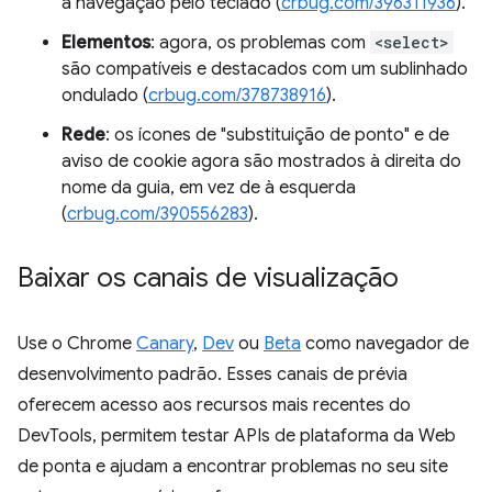
a navegação pelo teclado (
crbug.com/396311936
).
Elementos
: agora, os problemas com
<select>
são compatíveis e destacados com um sublinhado
ondulado (
crbug.com/378738916
).
Rede
: os ícones de "substituição de ponto" e de
aviso de cookie agora são mostrados à direita do
nome da guia, em vez de à esquerda
(
crbug.com/390556283
).
Baixar os canais de visualização
Use o Chrome
Canary
,
Dev
ou
Beta
como navegador de
desenvolvimento padrão. Esses canais de prévia
oferecem acesso aos recursos mais recentes do
DevTools, permitem testar APIs de plataforma da Web
de ponta e ajudam a encontrar problemas no seu site