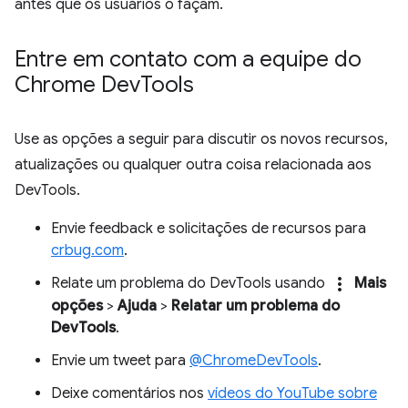
antes que os usuários o façam.
Entre em contato com a equipe do
Chrome Dev
Tools
Use as opções a seguir para discutir os novos recursos,
atualizações ou qualquer outra coisa relacionada aos
DevTools.
Envie feedback e solicitações de recursos para
crbug.com
.
more_vert
Relate um problema do DevTools usando
Mais
opções
>
Ajuda
>
Relatar um problema do
DevTools
.
Envie um tweet para
@ChromeDevTools
.
Deixe comentários nos
vídeos do YouTube sobre