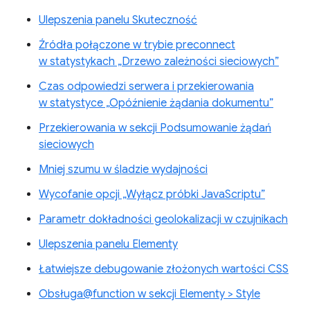
Ulepszenia panelu Skuteczność
Źródła połączone w trybie preconnect
w statystykach „Drzewo zależności sieciowych”
Czas odpowiedzi serwera i przekierowania
w statystyce „Opóźnienie żądania dokumentu”
Przekierowania w sekcji Podsumowanie żądań
sieciowych
Mniej szumu w śladzie wydajności
Wycofanie opcji „Wyłącz próbki JavaScriptu”
Parametr dokładności geolokalizacji w czujnikach
Ulepszenia panelu Elementy
Łatwiejsze debugowanie złożonych wartości CSS
Obsługa@function w sekcji Elementy > Style