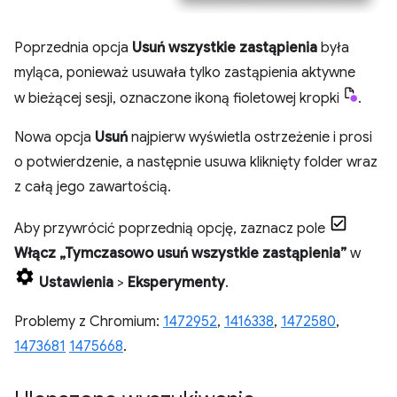
Poprzednia opcja
Usuń wszystkie zastąpienia
była
myląca, ponieważ usuwała tylko zastąpienia aktywne
w bieżącej sesji, oznaczone ikoną fioletowej kropki
.
Nowa opcja
Usuń
najpierw wyświetla ostrzeżenie i prosi
o potwierdzenie, a następnie usuwa kliknięty folder wraz
z całą jego zawartością.
Aby przywrócić poprzednią opcję, zaznacz pole
Włącz „Tymczasowo usuń wszystkie zastąpienia”
w
Ustawienia
>
Eksperymenty
.
Problemy z Chromium:
1472952
,
1416338
,
1472580
,
1473681
1475668
.