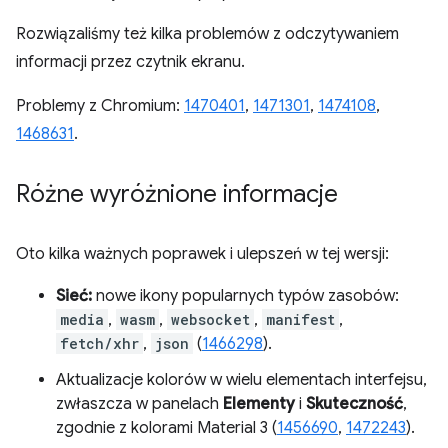
Rozwiązaliśmy też kilka problemów z odczytywaniem
informacji przez czytnik ekranu.
Problemy z Chromium:
1470401
,
1471301
,
1474108
,
1468631
.
Różne wyróżnione informacje
Oto kilka ważnych poprawek i ulepszeń w tej wersji:
Sieć:
nowe ikony popularnych typów zasobów:
media
,
wasm
,
websocket
,
manifest
,
fetch/xhr
,
json
(
1466298
).
Aktualizacje kolorów w wielu elementach interfejsu,
zwłaszcza w panelach
Elementy
i
Skuteczność
,
zgodnie z kolorami Material 3 (
1456690
,
1472243
).