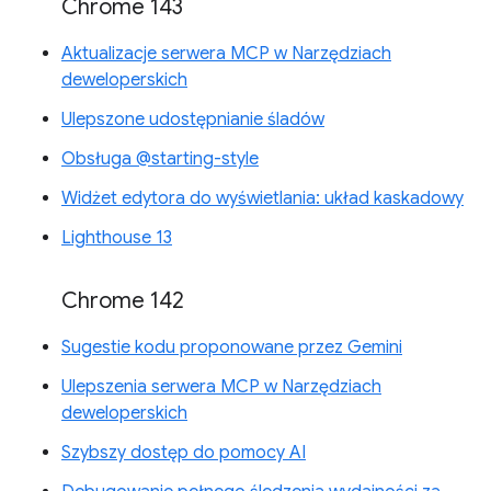
Chrome 143
Aktualizacje serwera MCP w Narzędziach
deweloperskich
Ulepszone udostępnianie śladów
Obsługa @starting-style
Widżet edytora do wyświetlania: układ kaskadowy
Lighthouse 13
Chrome 142
Sugestie kodu proponowane przez Gemini
Ulepszenia serwera MCP w Narzędziach
deweloperskich
Szybszy dostęp do pomocy AI