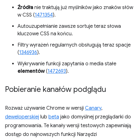
Źródła
nie traktują już myślników jako znaków słów
w CSS (
1471354
).
Autouzupełnianie zawsze sortuje teraz słowa
kluczowe CSS na końcu.
Filtry wyrażeń regularnych obsługują teraz spacje
(
1346936
).
Wykrywanie funkcji zapytania o media stałe
elementów
(
1472693
).
Pobieranie kanałów podglądu
Rozważ używanie Chrome w wersji
Canary
,
deweloperskiej
lub
beta
jako domyślnej przeglądarki do
programowania. Te kanały wersji testowych zapewniają
dostęp do najnowszych funkcji Narzędzi