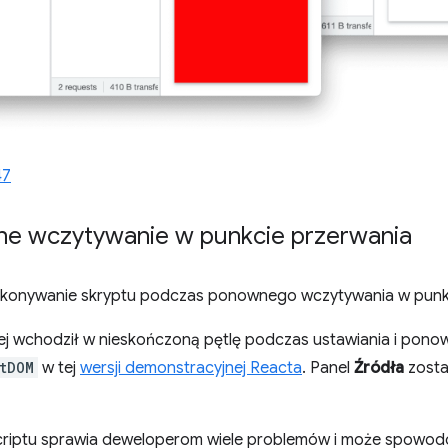
47
e wczytywanie w punkcie przerwania
konywanie skryptu podczas ponownego wczytywania w punkc
iej wchodził w nieskończoną pętlę podczas ustawiania i pon
tDOM
w tej
wersji demonstracyjnej Reacta
. Panel
Źródła
zosta
riptu sprawia deweloperom wiele problemów i może spowod