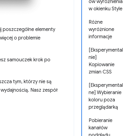
ów wyróżnienia
w okienku Style
Różne
wyróżnione
nij poszczególne elementy
informacje
więcej o problemie
[Eksperymental
nie]
iesz samouczek krok po
Kopiowanie
zmian CSS
zcza tym, którzy nie są
[Eksperymental
z wydajnością. Nasz zespół
ne] Wybieranie
koloru poza
przeglądarką
Pobieranie
kanałów
podglądu