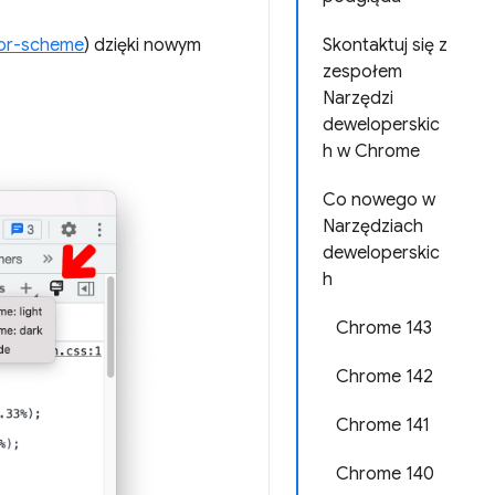
Skontaktuj się z
lor-scheme
) dzięki nowym
zespołem
Narzędzi
deweloperskic
h w Chrome
Co nowego w
Narzędziach
deweloperskic
h
Chrome 143
Chrome 142
Chrome 141
Chrome 140