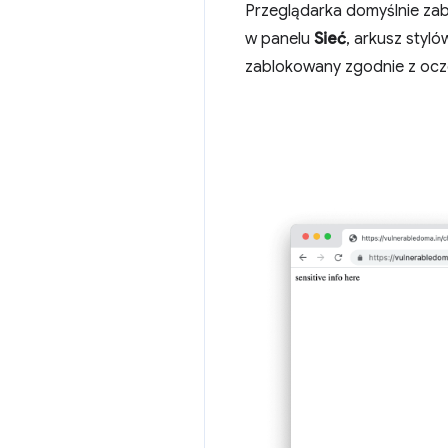
Przeglądarka domyślnie zab
w panelu
Sieć
, arkusz styló
zablokowany zgodnie z ocze