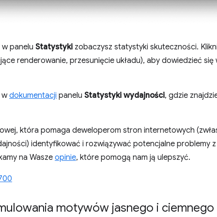
 w panelu
Statystyki
zobaczysz statystyki skuteczności. Klik
ujące renderowanie, przesunięcie układu), aby dowiedzieć się 
z w
dokumentacji
panelu
Statystyki wydajności
, gdzie znajdz
estowej, która pomaga deweloperom stron internetowych (zwłas
dajności) identyfikować i rozwiązywać potencjalne problemy 
zekamy na Wasze
opinie
, które pomogą nam ją ulepszyć.
700
mulowania motywów jasnego i ciemnego