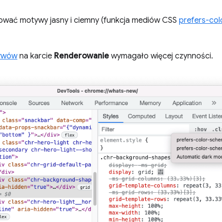
lować motywy jasny i ciemny (funkcja mediów CSS
prefers-co
ywów
na karcie
Renderowanie
wymagało więcej czynności.