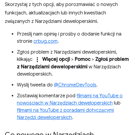
Skorzystaj z tych opcji, aby porozmawiać o nowych
funkcjach, aktualizacjach lub innych kwestiach
związanych z Narzędziami deweloperskimi.
Prześlij nam opinię i prośby o dodanie funkcji na
stronie
crbug.com
.
Zgłoś problem z Narzędziami deweloperskimi,
more_vert
klikając
Więcej opcji
>
Pomoc
>
Zgłoś problem
z Narzędziami deweloperskimi
w Narzędziach
deweloperskich.
Wyślij tweeta do
@ChromeDevTools
.
Zostawiaj komentarze pod
filmami na YouTube o
nowościach w Narzędziach deweloperskich
lub
filmami na YouTube z poradami dotyczącymi
Narzędzi deweloperskich
.