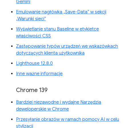
Gemini
Emulowanie nagłówka „Save-Data” w sekcji
„Warunki sieci”
Wyświetlanie stanu Baseline w etykietce
właściwości CSS
Zastępowanie typów urządzeń we wskazówkach
dotyczących klienta użytkownika
Lighthouse 12.8.0
Inne ważne informacje
Chrome 139
Bardziej niezawodne i wydajne Narzędzia
deweloperskie w Chrome
Przesyłanie obrazów w ramach pomocy AI w celu
stylizacji