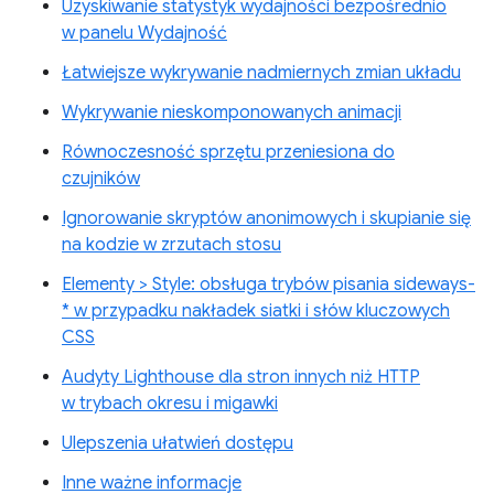
Uzyskiwanie statystyk wydajności bezpośrednio
w panelu Wydajność
Łatwiejsze wykrywanie nadmiernych zmian układu
Wykrywanie nieskomponowanych animacji
Równoczesność sprzętu przeniesiona do
czujników
Ignorowanie skryptów anonimowych i skupianie się
na kodzie w zrzutach stosu
Elementy > Style: obsługa trybów pisania sideways-
* w przypadku nakładek siatki i słów kluczowych
CSS
Audyty Lighthouse dla stron innych niż HTTP
w trybach okresu i migawki
Ulepszenia ułatwień dostępu
Inne ważne informacje