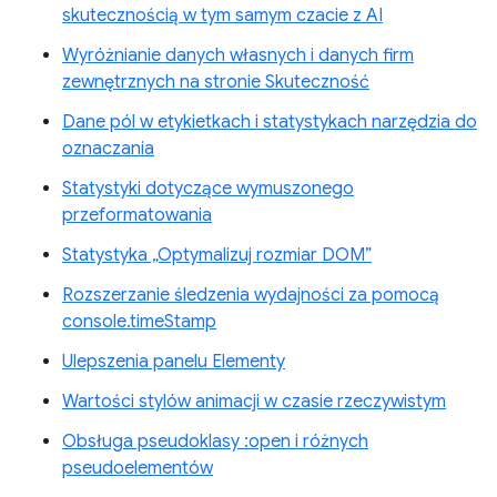
skutecznością w tym samym czacie z AI
Wyróżnianie danych własnych i danych firm
zewnętrznych na stronie Skuteczność
Dane pól w etykietkach i statystykach narzędzia do
oznaczania
Statystyki dotyczące wymuszonego
przeformatowania
Statystyka „Optymalizuj rozmiar DOM”
Rozszerzanie śledzenia wydajności za pomocą
console.timeStamp
Ulepszenia panelu Elementy
Wartości stylów animacji w czasie rzeczywistym
Obsługa pseudoklasy :open i różnych
pseudoelementów