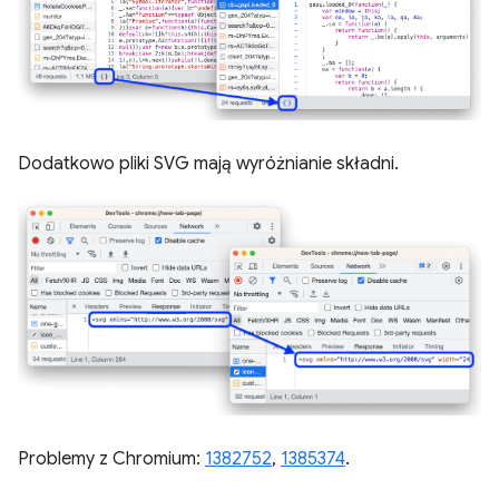
Dodatkowo pliki SVG mają wyróżnianie składni.
Problemy z Chromium:
1382752
,
1385374
.