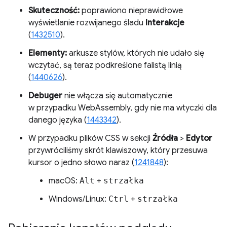
Skuteczność:
poprawiono nieprawidłowe
wyświetlanie rozwijanego śladu
Interakcje
(
1432510
).
Elementy:
arkusze stylów, których nie udało się
wczytać, są teraz podkreślone falistą linią
(
1440626
).
Debuger
nie włącza się automatycznie
w przypadku WebAssembly, gdy nie ma wtyczki dla
danego języka (
1443342
).
W przypadku plików CSS w sekcji
Źródła
>
Edytor
przywróciliśmy skrót klawiszowy, który przesuwa
kursor o jedno słowo naraz (
1241848
):
macOS:
Alt
+
strzałka
Windows/Linux:
Ctrl
+
strzałka