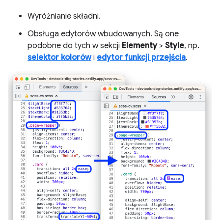
Wyróżnianie składni.
Obsługa edytorów wbudowanych. Są one
podobne do tych w sekcji
Elementy
>
Style
, np.
selektor kolorów
i
edytor funkcji przejścia
.