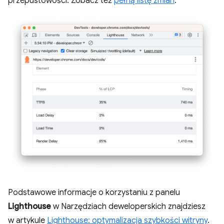
przepustowości. Zobacz też
pełną listę zmian
.
Podstawowe informacje o korzystaniu z panelu
Lighthouse
w Narzędziach deweloperskich znajdziesz
w artykule
Lighthouse: optymalizacja szybkości witryny
.