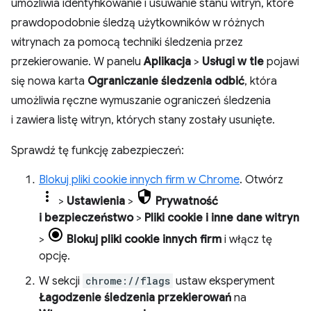
umożliwia identyfikowanie i usuwanie stanu witryn, które
prawdopodobnie śledzą użytkowników w różnych
witrynach za pomocą techniki śledzenia przez
przekierowanie. W panelu
Aplikacja
>
Usługi w tle
pojawi
się nowa karta
Ograniczanie śledzenia odbić
, która
umożliwia ręczne wymuszanie ograniczeń śledzenia
i zawiera listę witryn, których stany zostały usunięte.
Sprawdź tę funkcję zabezpieczeń:
Blokuj pliki cookie innych firm w Chrome
. Otwórz
>
Ustawienia
>
Prywatność
i bezpieczeństwo
>
Pliki cookie i inne dane witryn
>
Blokuj pliki cookie innych firm
i włącz tę
opcję.
W sekcji
chrome://flags
ustaw eksperyment
Łagodzenie śledzenia przekierowań
na