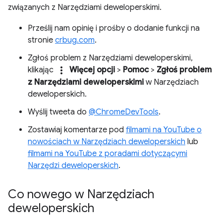
związanych z Narzędziami deweloperskimi.
Prześlij nam opinię i prośby o dodanie funkcji na
stronie
crbug.com
.
Zgłoś problem z Narzędziami deweloperskimi,
more_vert
klikając
Więcej opcji
>
Pomoc
>
Zgłoś problem
z Narzędziami deweloperskimi
w Narzędziach
deweloperskich.
Wyślij tweeta do
@ChromeDevTools
.
Zostawiaj komentarze pod
filmami na YouTube o
nowościach w Narzędziach deweloperskich
lub
filmami na YouTube z poradami dotyczącymi
Narzędzi deweloperskich
.
Co nowego w Narzędziach
deweloperskich