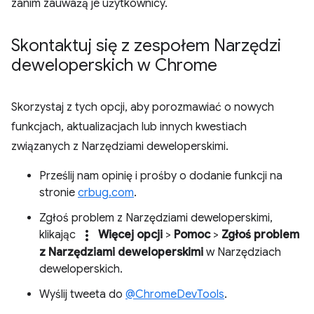
zanim zauważą je użytkownicy.
Skontaktuj się z zespołem Narzędzi
deweloperskich w Chrome
Skorzystaj z tych opcji, aby porozmawiać o nowych
funkcjach, aktualizacjach lub innych kwestiach
związanych z Narzędziami deweloperskimi.
Prześlij nam opinię i prośby o dodanie funkcji na
stronie
crbug.com
.
Zgłoś problem z Narzędziami deweloperskimi,
more_vert
klikając
Więcej opcji
>
Pomoc
>
Zgłoś problem
z Narzędziami deweloperskimi
w Narzędziach
deweloperskich.
Wyślij tweeta do
@ChromeDevTools
.