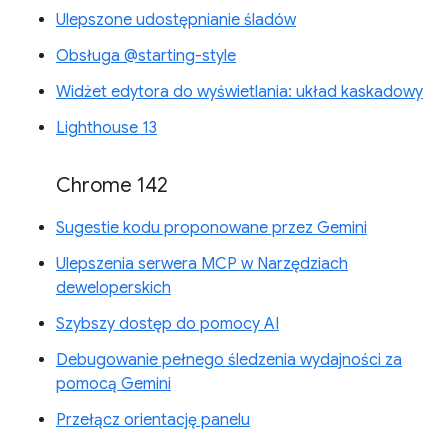
Ulepszone udostępnianie śladów
Obsługa @starting-style
Widżet edytora do wyświetlania: układ kaskadowy
Lighthouse 13
Chrome 142
Sugestie kodu proponowane przez Gemini
Ulepszenia serwera MCP w Narzędziach
deweloperskich
Szybszy dostęp do pomocy AI
Debugowanie pełnego śledzenia wydajności za
pomocą Gemini
Przełącz orientację panelu