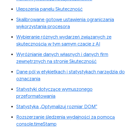
Ulepszenia panelu Skuteczność
Skalibrowane gotowe ustawienia ograniczania
wykorzystania procesora
Wybieranie różnych wydarzeń związanych ze
skutecznością w tym samym czacie z AI
Wyróżnianie danych własnych i danych firm
zewnętrznych na stronie Skuteczność
Dane pól w etykietkach i statystykach narzędzia do
oznaczania
Statystyki dotyczące wymuszonego
przeformatowania
Statystyka „Optymalizuj rozmiar DOM”
Rozszerzanie śledzenia wydajności za pomocą
console.timeStamp