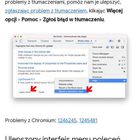
problemy z tłumaczeniami, pomóż nam je ulepszyć,
zgłaszając problem z tłumaczeniem
, klikając
Więcej
opcji
>
Pomoc
>
Zgłoś błąd w tłumaczeniu
.
Problemy z Chromium:
1246245
,
1245481
Ulepszony interfejs menu poleceń