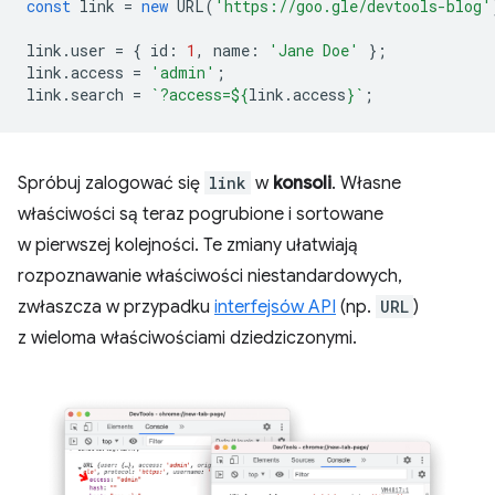
const
link
=
new
URL
(
'https://goo.gle/devtools-blog'
link
.
user
=
{
id
:
1
,
name
:
'Jane Doe'
};
link
.
access
=
'admin'
;
link
.
search
=
`?access=
${
link
.
access
}
`
;
Spróbuj zalogować się
link
w
konsoli
. Własne
właściwości są teraz pogrubione i sortowane
w pierwszej kolejności. Te zmiany ułatwiają
rozpoznawanie właściwości niestandardowych,
zwłaszcza w przypadku
interfejsów API
(np.
URL
)
z wieloma właściwościami dziedziczonymi.