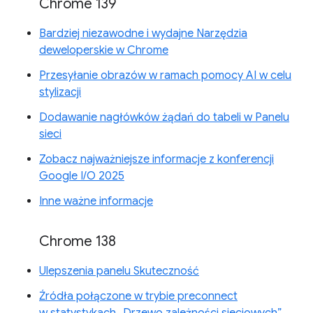
Chrome 139
Bardziej niezawodne i wydajne Narzędzia
deweloperskie w Chrome
Przesyłanie obrazów w ramach pomocy AI w celu
stylizacji
Dodawanie nagłówków żądań do tabeli w Panelu
sieci
Zobacz najważniejsze informacje z konferencji
Google I/O 2025
Inne ważne informacje
Chrome 138
Ulepszenia panelu Skuteczność
Źródła połączone w trybie preconnect
w statystykach „Drzewo zależności sieciowych”