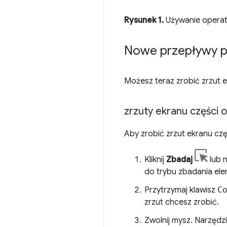
Rysunek 1.
Używanie opera
Nowe przepływy pr
Możesz teraz zrobić zrzut 
zrzuty ekranu części 
Aby zrobić zrzut ekranu cz
Kliknij
Zbadaj
lub n
do trybu zbadania ele
Przytrzymaj klawisz
C
zrzut chcesz zrobić.
Zwolnij mysz. Narzędz