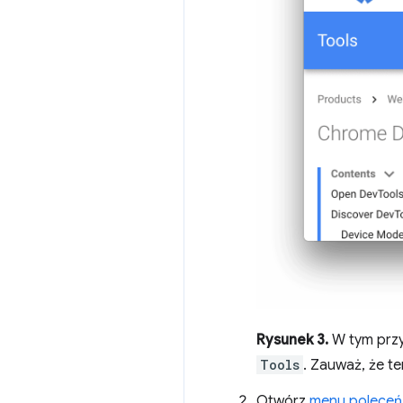
Rysunek 3.
W tym przy
Tools
. Zauważ, że t
Otwórz
menu poleceń