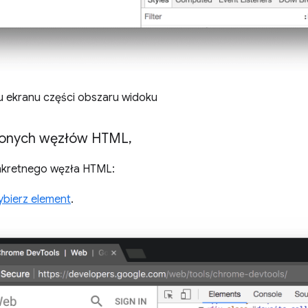
u ekranu części obszaru widoku
ślonych węzłów HTML
,
onkretnego węzła HTML:
ybierz element
.