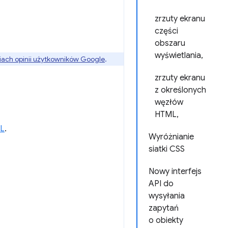
zrzuty ekranu
części
obszaru
wyświetlania,
ach opinii użytkowników Google
.
zrzuty ekranu
z określonych
węzłów
HTML,
ML
.
Wyróżnianie
siatki CSS
Nowy interfejs
API do
wysyłania
zapytań
o obiekty