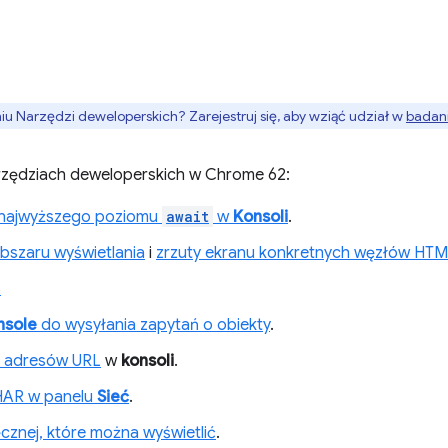
 Narzędzi deweloperskich? Zarejestruj się, aby wziąć udział w
badani
arzędziach deweloperskich w Chrome 62:
najwyższego poziomu
await
w
Konsoli
.
obszaru wyświetlania
i
zrzuty ekranu konkretnych węzłów HT
S
nsole
do wysyłania zapytań o obiekty
.
ry adresów URL
w
konsoli
.
HAR w panelu
Sieć
.
znej, które można wyświetlić
.