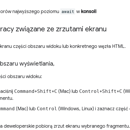
torów najwyższego poziomu
await
w
konsoli
acy związane ze zrzutami ekranu
ekranu części obszaru widoku lub konkretnego węzła HTML.
obszaru wyświetlania
,
ęści obszaru widoku:
aciśnij
Command
+
Shift
+
C
(Mac) lub
Control
+
Shift
+
C
(Wi
mentu.
ommand
(Mac) lub
Control
(Windows, Linux) i zaznacz część 
ia deweloperskie pobiorą zrzut ekranu wybranego fragmentu.