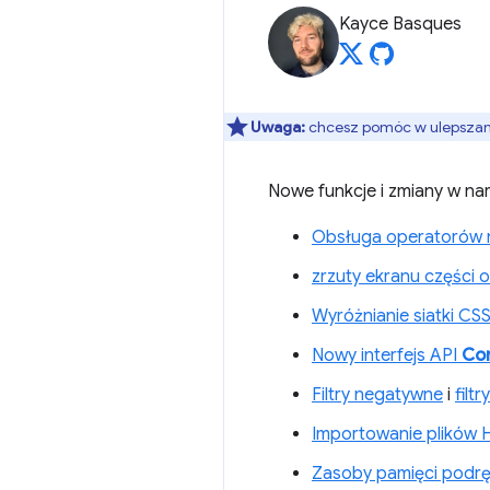
Kayce Basques
Uwaga:
chcesz pomóc w ulepszaniu
Nowe funkcje i zmiany w n
Obsługa operatorów 
zrzuty ekranu części 
Wyróżnianie siatki CS
Nowy interfejs API
Co
Filtry negatywne
i
filt
Importowanie plików 
Zasoby pamięci podręc