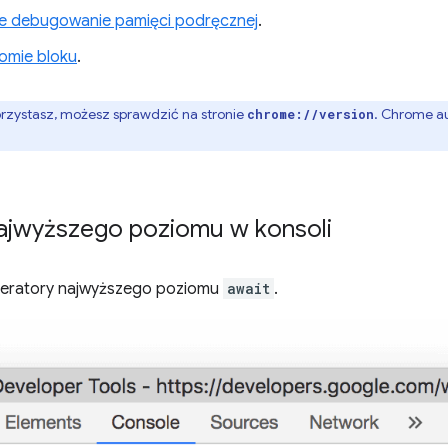
ne debugowanie pamięci podręcznej
.
omie bloku
.
orzystasz, możesz sprawdzić na stronie
. Chrome au
chrome://version
ajwyższego poziomu w konsoli
peratory najwyższego poziomu
await
.