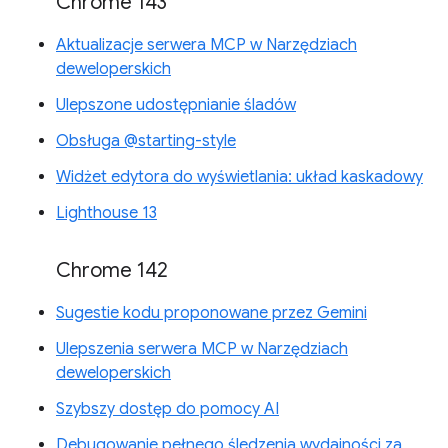
Chrome 143
Aktualizacje serwera MCP w Narzędziach
deweloperskich
Ulepszone udostępnianie śladów
Obsługa @starting-style
Widżet edytora do wyświetlania: układ kaskadowy
Lighthouse 13
Chrome 142
Sugestie kodu proponowane przez Gemini
Ulepszenia serwera MCP w Narzędziach
deweloperskich
Szybszy dostęp do pomocy AI
Debugowanie pełnego śledzenia wydajności za