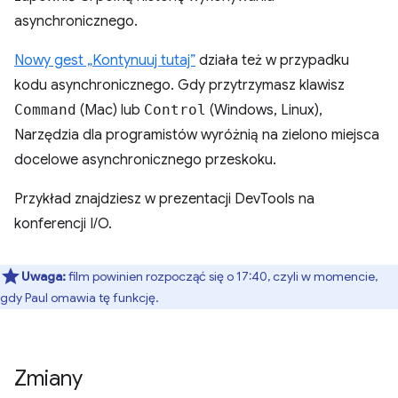
asynchronicznego.
Nowy gest „Kontynuuj tutaj”
działa też w przypadku
kodu asynchronicznego. Gdy przytrzymasz klawisz
Command
(Mac) lub
Control
(Windows, Linux),
Narzędzia dla programistów wyróżnią na zielono miejsca
docelowe asynchronicznego przeskoku.
Przykład znajdziesz w prezentacji DevTools na
konferencji I/O.
Uwaga:
film powinien rozpocząć się o 17:40, czyli w momencie,
gdy Paul omawia tę funkcję.
Zmiany