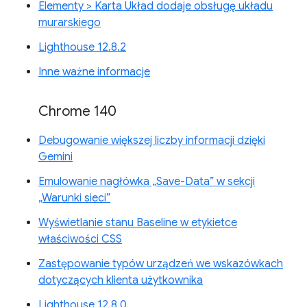
Elementy > Karta Układ dodaje obsługę układu
murarskiego
Lighthouse 12.8.2
Inne ważne informacje
Chrome 140
Debugowanie większej liczby informacji dzięki
Gemini
Emulowanie nagłówka „Save-Data” w sekcji
„Warunki sieci”
Wyświetlanie stanu Baseline w etykietce
właściwości CSS
Zastępowanie typów urządzeń we wskazówkach
dotyczących klienta użytkownika
Lighthouse 12.8.0