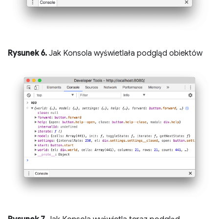
Rysunek 6.
Jak Konsola wyświetlała podgląd obiektów