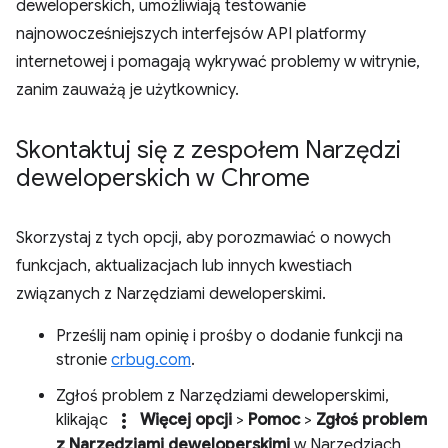
deweloperskich, umożliwiają testowanie
najnowocześniejszych interfejsów API platformy
internetowej i pomagają wykrywać problemy w witrynie,
zanim zauważą je użytkownicy.
Skontaktuj się z zespołem Narzędzi
deweloperskich w Chrome
Skorzystaj z tych opcji, aby porozmawiać o nowych
funkcjach, aktualizacjach lub innych kwestiach
związanych z Narzędziami deweloperskimi.
Prześlij nam opinię i prośby o dodanie funkcji na
stronie
crbug.com
.
Zgłoś problem z Narzędziami deweloperskimi,
more_vert
klikając
Więcej opcji
>
Pomoc
>
Zgłoś problem
z Narzędziami deweloperskimi
w Narzędziach