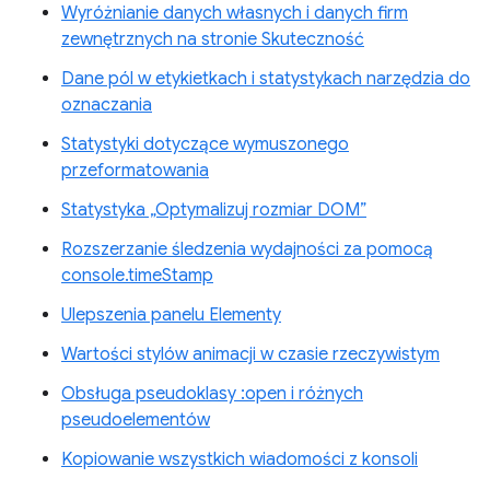
Wyróżnianie danych własnych i danych firm
zewnętrznych na stronie Skuteczność
Dane pól w etykietkach i statystykach narzędzia do
oznaczania
Statystyki dotyczące wymuszonego
przeformatowania
Statystyka „Optymalizuj rozmiar DOM”
Rozszerzanie śledzenia wydajności za pomocą
console.timeStamp
Ulepszenia panelu Elementy
Wartości stylów animacji w czasie rzeczywistym
Obsługa pseudoklasy :open i różnych
pseudoelementów
Kopiowanie wszystkich wiadomości z konsoli