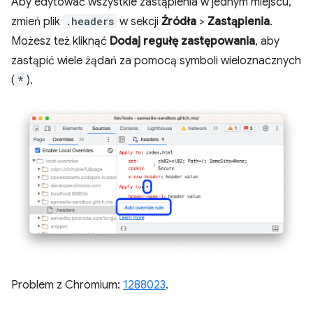
Aby edytować wszystkie zastąpienia w jednym miejscu,
zmień plik
.headers
w sekcji
Źródła
>
Zastąpienia
.
Możesz też kliknąć
Dodaj regułę zastępowania
, aby
zastąpić wiele żądań za pomocą symboli wieloznacznych
(
*
).
Problem z Chromium:
1288023
.