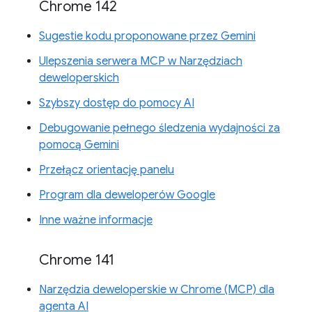
Chrome 142
Sugestie kodu proponowane przez Gemini
Ulepszenia serwera MCP w Narzędziach
deweloperskich
Szybszy dostęp do pomocy AI
Debugowanie pełnego śledzenia wydajności za
pomocą Gemini
Przełącz orientację panelu
Program dla deweloperów Google
Inne ważne informacje
Chrome 141
Narzędzia deweloperskie w Chrome (MCP) dla
agenta AI