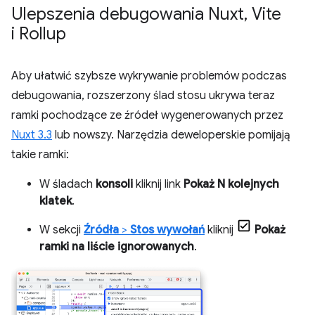
Ulepszenia debugowania Nuxt
,
Vite
i Rollup
Aby ułatwić szybsze wykrywanie problemów podczas
debugowania, rozszerzony ślad stosu ukrywa teraz
ramki pochodzące ze źródeł wygenerowanych przez
Nuxt 3.3
lub nowszy. Narzędzia deweloperskie pomijają
takie ramki:
W śladach
konsoli
kliknij link
Pokaż N kolejnych
klatek
.
W sekcji
Źródła
>
Stos wywołań
kliknij
Pokaż
ramki na liście ignorowanych
.