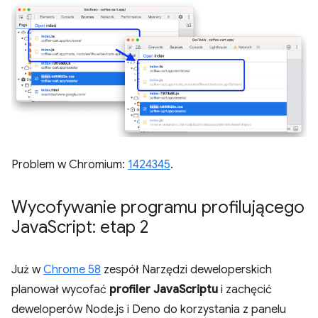
Problem w Chromium:
1424345
.
Wycofywanie programu profilującego
Java
Script: etap 2
Już w
Chrome 58
zespół Narzędzi deweloperskich
planował wycofać
profiler JavaScriptu
i zachęcić
deweloperów Node.js i Deno do korzystania z panelu