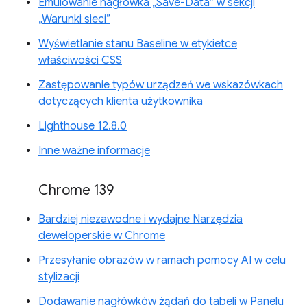
Emulowanie nagłówka „Save-Data” w sekcji
„Warunki sieci”
Wyświetlanie stanu Baseline w etykietce
właściwości CSS
Zastępowanie typów urządzeń we wskazówkach
dotyczących klienta użytkownika
Lighthouse 12.8.0
Inne ważne informacje
Chrome 139
Bardziej niezawodne i wydajne Narzędzia
deweloperskie w Chrome
Przesyłanie obrazów w ramach pomocy AI w celu
stylizacji
Dodawanie nagłówków żądań do tabeli w Panelu