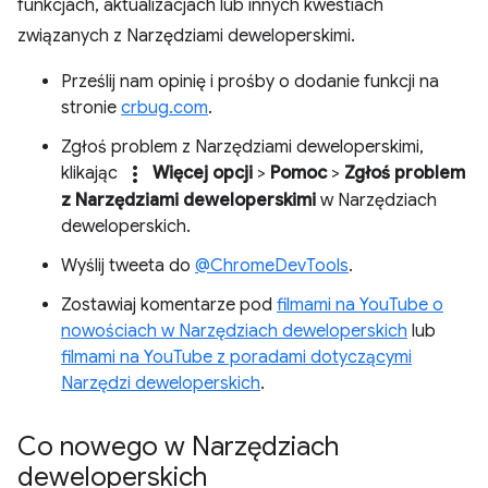
funkcjach, aktualizacjach lub innych kwestiach
związanych z Narzędziami deweloperskimi.
Prześlij nam opinię i prośby o dodanie funkcji na
stronie
crbug.com
.
Zgłoś problem z Narzędziami deweloperskimi,
more_vert
klikając
Więcej opcji
>
Pomoc
>
Zgłoś problem
z Narzędziami deweloperskimi
w Narzędziach
deweloperskich.
Wyślij tweeta do
@ChromeDevTools
.
Zostawiaj komentarze pod
filmami na YouTube o
nowościach w Narzędziach deweloperskich
lub
filmami na YouTube z poradami dotyczącymi
Narzędzi deweloperskich
.
Co nowego w Narzędziach
deweloperskich