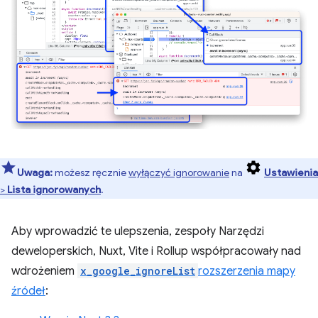
Uwaga:
możesz ręcznie
wyłączyć ignorowanie
na
Ustawienia
>
Lista ignorowanych
.
Aby wprowadzić te ulepszenia, zespoły Narzędzi
deweloperskich, Nuxt, Vite i Rollup współpracowały nad
wdrożeniem
x_google_ignoreList
rozszerzenia mapy
źródeł
: